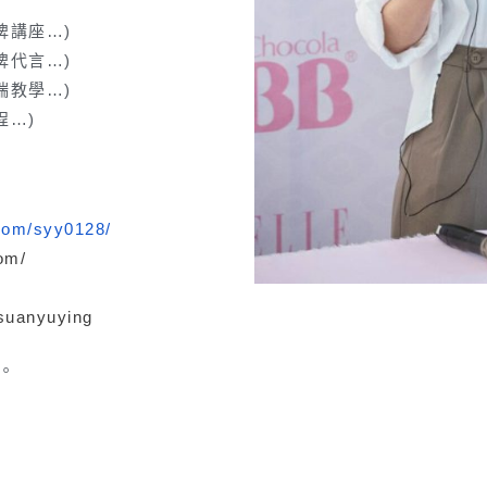
牌講座…)
牌代言…)
端教學…)
程…)
com/syy0128/
com/
suanyuying
m。