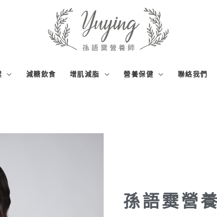
霙
減糖飲食
增肌減脂
營養保健
聯絡我們
孫語霙營