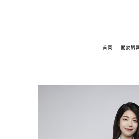
跳
至
主
要
內
首頁
關於語
容