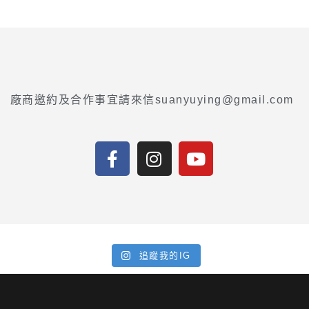
廠商邀約及合作事宜請來信suanyuying@gmail.com
F
I
Y
a
n
o
c
s
u
e
t
t
b
a
u
o
g
b
o
r
e
追蹤我的IG
k
a
m