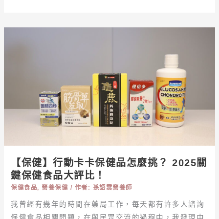
師
揭：
血
【保
糖、
健】
體
行
脂、
動
腰
卡
圍
卡
同
保
步
健
失
品
控
怎
麼
【保健】行動卡卡保健品怎麼挑？ 2025關
挑？
鍵保健食品大評比！
2025
保健食品
,
營養保健
/ 作者:
孫語霙營養師
關
鍵
我曾經有幾年的時間在藥局工作，每天都有許多人諮詢
保
保健食品相關問題，在與民眾交流的過程中，我發現中