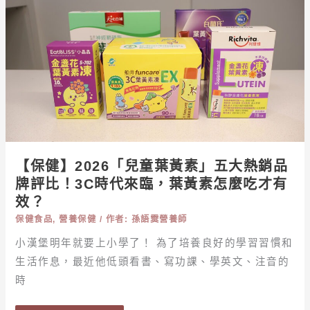
大
2026「兒
評
童
比，
葉
營
黃
養
素」
師
五
教
大
你
熱
看
銷
【保健】2026「兒童葉黃素」五大熱銷品
懂
品
牌評比！3C時代來臨，葉黃素怎麼吃才有
關
牌
效？
鍵
評
成
保健食品
,
營養保健
/ 作者:
孫語霙營養師
比！
分！
3C
小漢堡明年就要上小學了！ 為了培養良好的學習習慣和
時
生活作息，最近他低頭看書、寫功課、學英文、注音的
代
時
來