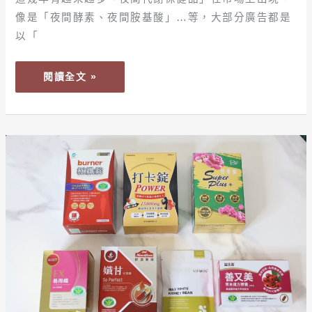
間
像是「夜間酵素、夜間胺基酸」…等，大部分廣告都是
胺
以「
基
酸」
閱讀全文 »
是
什
麼？
真
【保
的
健】
有
代
效
謝
嗎？
輔
助
食
品
有
效