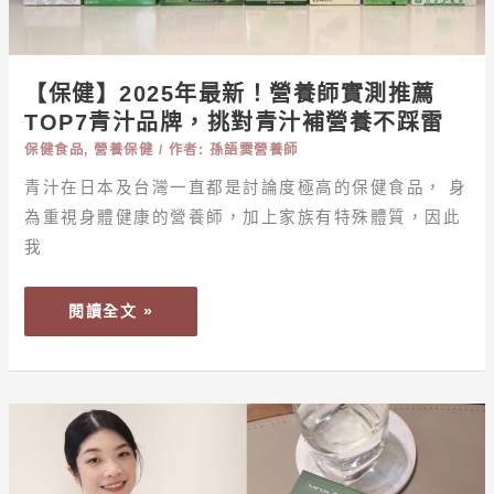
師
實
測
【保健】2025年最新！營養師實測推薦
推
TOP7青汁品牌，挑對青汁補營養不踩雷
薦
保健食品
,
營養保健
/ 作者:
孫語霙營養師
TOP7
青
青汁在日本及台灣一直都是討論度極高的保健食品， 身
汁
為重視身體健康的營養師，加上家族有特殊體質，因此
品
我
牌，
挑
閱讀全文 »
對
青
汁
補
【健
營
康
養
警
不