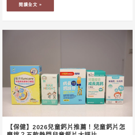
臨，
閱讀全文 »
葉
黃
素
怎
【保
麼
健】
吃
2026
才
兒
有
童
效？
鈣
片
推
薦！
兒
童
鈣
片
【保健】2026兒童鈣片推薦！兒童鈣片怎
怎