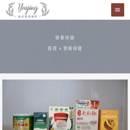
跳
主
至
要
主
要
選
內
營養保健
單
容
首頁
»
營養保健
【保
健】
高
血
糖、
高
膽