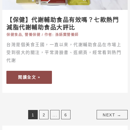
嗎？
七
款
【保健】代謝輔助食品有效嗎？七款熱門
熱
減脂代謝輔助食品大評比
門
保健食品
,
營養保健
/ 作者:
孫語霙營養師
減
台灣是個美食王國，一直以來，代謝輔助食品在市場上
脂
受到很大的關注，平常滑臉書、逛網頁，經常看到熱門
代
謝
代謝
輔
助
閱讀全文 »
食
品
大
評
比
1
2
...
6
NEXT
→