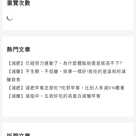
瀏覽次數
熱門文章
【減肥】已經努力運動了，為什麼體脂肪還是居高不下?
【減醣】不生酮、不低醣，效果一樣好!我吃的是溫和的減
醣飲食
【減肥】減肥早餐怎麼吃?吃對早餐，比別人多減5%體重
【減醣】減脂中，五款好吃的高蛋白減醣早餐