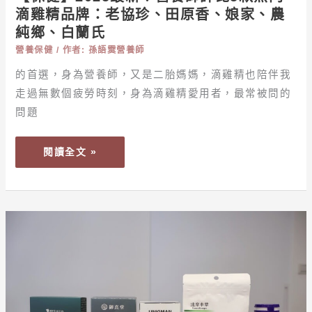
款
滴雞精品牌：老協珍、田原香、娘家、農
熱
純鄉、白蘭氏
門
營養保健
/ 作者:
孫語霙營養師
滴
雞
的首選，身為營養師，又是二胎媽媽，滴雞精也陪伴我
精
走過無數個疲勞時刻，身為滴雞精愛用者，最常被問的
品
問題
牌：
老
閱讀全文 »
協
珍、
田
原
【保
香、
健】
娘
產
家、
後
農
一
純
直