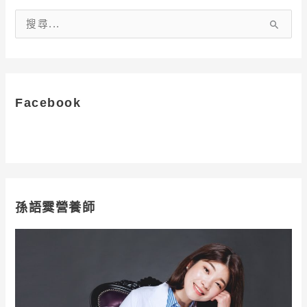
搜
尋
關
鍵
字
Facebook
:
孫語霙營養師