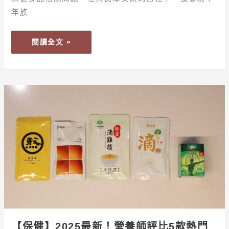
健
年族
食
品
閱讀全文 »
大
評
比！
【保
健】
2025
最
新！
營
養
師
評
比
5
【保健】2025最新！營養師評比5款熱門