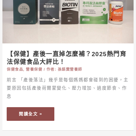
鄉、
掉
白
怎
蘭
麼
氏
補？
2025
熱
門
【保健】產後一直掉怎麼補？2025熱門育
育
法保健食品大評比！
法
保健食品
,
營養保健
/ 作者:
孫語霙營養師
保
前言 「產後落法」幾乎是每個媽媽都會碰到的困擾，主
健
要原因包括產後荷爾蒙變化、壓力增加、過度節食、作
食
品
息
大
評
閱讀全文 »
比！