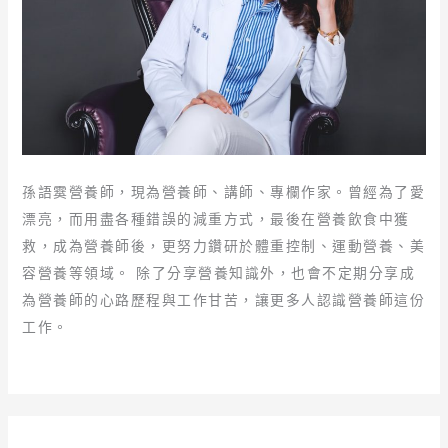
孫語霙營養師，現為營養師、講師、專欄作家。曾經為了愛
漂亮，而用盡各種錯誤的減重方式，最後在營養飲食中獲
救，成為營養師後，更努力鑽研於體重控制、運動營養、美
容營養等領域。 除了分享營養知識外，也會不定期分享成
為營養師的心路歷程與工作甘苦，讓更多人認識營養師這份
工作。