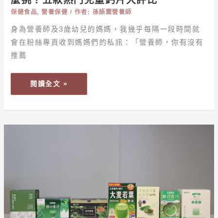
麼挑？五款熱門兒童鈣片大評比
麼
保健食品
,
營養保健
/ 作者:
孫語霙營養師
挑？
身為營養師及3歲幼兒的媽媽，我幾乎每隔一段時間就
五
會在粉絲專頁收到媽媽們的私訊：「營養師，你有沒有
款
熱
推薦
門
兒
閱讀全文 »
童
鈣
片
大
【保
評
健】
比
2025
年
最
新！
營
養