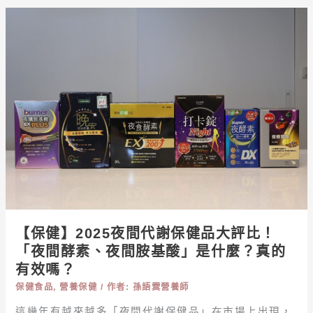
【保
健】
2025
夜
間
代
謝
保
健
品
大
評
比！
【保健】2025夜間代謝保健品大評比！
「夜
「夜間酵素、夜間胺基酸」是什麼？真的
間
有效嗎？
酵
保健食品
,
營養保健
/ 作者:
孫語霙營養師
素、
這幾年有越來越多「夜間代謝保健品」在市場上出現，
夜