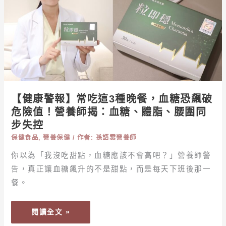
報】
踩
常
雷
吃
這
3
種
晚
餐，
【健康警報】常吃這3種晚餐，血糖恐飆破
血
危險值！營養師揭：血糖、體脂、腰圍同
糖
步失控
恐
保健食品
,
營養保健
/ 作者:
孫語霙營養師
飆
破
你以為「我沒吃甜點，血糖應該不會高吧？」營養師警
危
告，真正讓血糖飆升的不是甜點，而是每天下班後那一
險
餐。
值！
營
閱讀全文 »
養