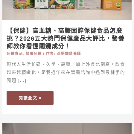
固
醇
保
健
【保健】高血糖、高膽固醇保健食品怎麼
食
挑？2026五大熱門保健產品大評比，營養
品
師教你看懂關鍵成分！
怎
保健食品
,
營養保健
/ 作者:
孫語霙營養師
麼
挑？
現代人生活忙碌、久坐、高壓，加上外食比例高，飲食
2026
越來越精緻化，是我近年來在營養諮詢中遇到最棘手的
五
問題 […]
大
熱
閱讀全文 »
門
保
健
產
【保
品
健】