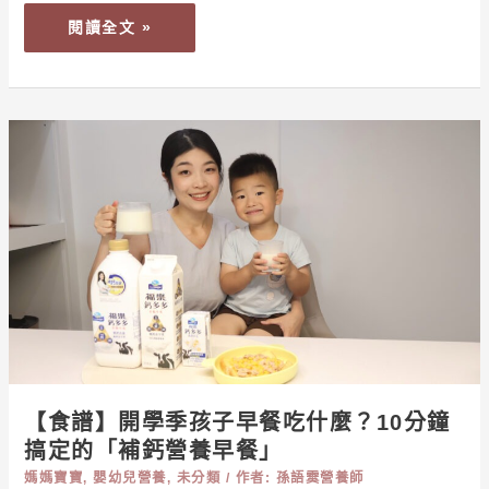
挑
閱讀全文 »
對
青
汁
補
【食
營
譜】
養
開
不
學
踩
季
雷
孩
子
早
餐
吃
什
【食譜】開學季孩子早餐吃什麼？10分鐘
麼？
搞定的「補鈣營養早餐」
10
媽媽寶寶
,
嬰幼兒營養
,
未分類
/ 作者:
孫語霙營養師
分