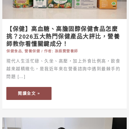
固
醇
保
健
【保健】高血糖、高膽固醇保健食品怎麼
食
挑？2026五大熱門保健產品大評比，營養
品
師教你看懂關鍵成分！
怎
保健食品
,
營養保健
/ 作者:
孫語霙營養師
麼
挑？
現代人生活忙碌、久坐、高壓，加上外食比例高，飲食
2026
越來越精緻化，是我近年來在營養諮詢中遇到最棘手的
五
問題 […]
大
熱
閱讀全文 »
門
保
健
產
【食
品
譜】