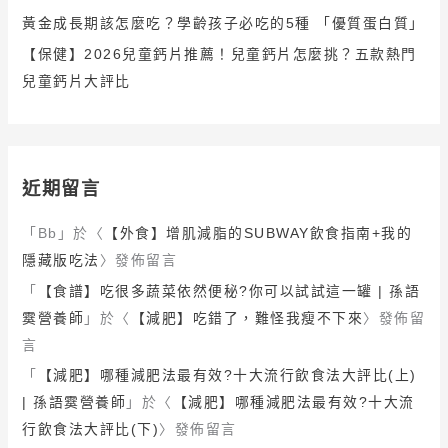
黃金成長期該怎麼吃？學齡孩子必吃的5種 「優質蛋白質」
【保健】2026兒童鈣片推薦！兒童鈣片怎麼挑？五款熱門
兒童鈣片大評比
近期留言
「
Bb
」於〈
【外食】增肌減脂的SUBWAY飲食指南+我的
隱藏版吃法
〉發佈留言
「
【食譜】吃很多蔬菜依然便秘?你可以試試這一罐 | 孫語
霙營養師
」於〈
【減肥】吃錯了，難怪我瘦不下來
〉發佈留
言
「
【減肥】哪種減肥法最有效?十大流行飲食法大評比(上)
| 孫語霙營養師
」於〈
【減肥】哪種減肥法最有效?十大流
行飲食法大評比(下)
〉發佈留言