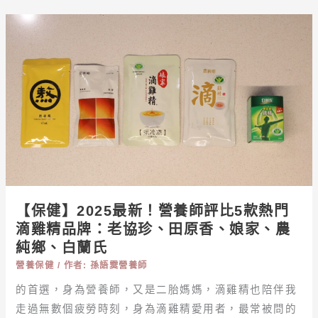
【保
健】
2025
最
新！
營
養
師
評
比
5
【保健】2025最新！營養師評比5款熱門
款
滴雞精品牌：老協珍、田原香、娘家、農
熱
純鄉、白蘭氏
門
營養保健
/ 作者:
孫語霙營養師
滴
雞
的首選，身為營養師，又是二胎媽媽，滴雞精也陪伴我
精
走過無數個疲勞時刻，身為滴雞精愛用者，最常被問的