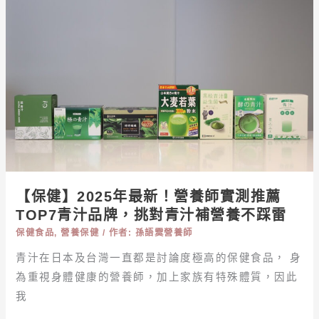
大
【保
評
健】
比
2025
年
最
新！
營
養
師
實
測
【保健】2025年最新！營養師實測推薦
推
TOP7青汁品牌，挑對青汁補營養不踩雷
薦
保健食品
,
營養保健
/ 作者:
孫語霙營養師
TOP7
青
青汁在日本及台灣一直都是討論度極高的保健食品， 身
汁
為重視身體健康的營養師，加上家族有特殊體質，因此
品
我
牌，