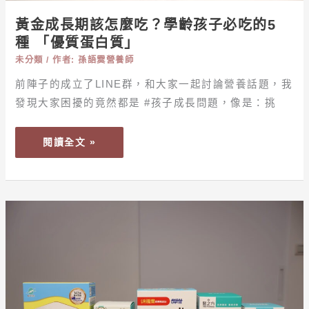
齡
黃金成長期該怎麼吃？學齡孩子必吃的5
孩
種 「優質蛋白質」
子
未分類
/ 作者:
孫語霙營養師
必
吃
前陣子的成立了LINE群，和大家一起討論營養話題，我
的
發現大家困擾的竟然都是 #孩子成長問題，像是：挑
5
種 「優
閱讀全文 »
質
蛋
白
質」
【保
健】
2026
兒
童
鈣