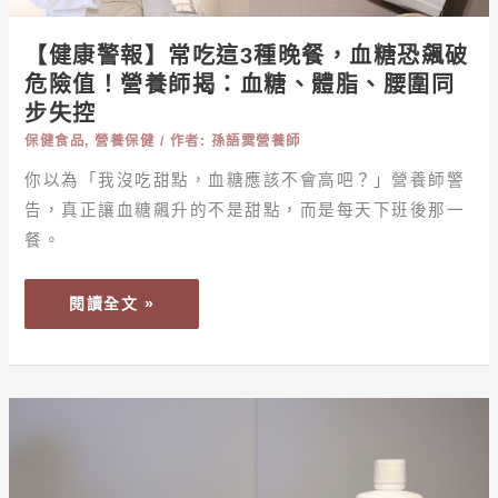
晚
餐，
【健康警報】常吃這3種晚餐，血糖恐飆破
血
危險值！營養師揭：血糖、體脂、腰圍同
糖
步失控
恐
保健食品
,
營養保健
/ 作者:
孫語霙營養師
飆
破
你以為「我沒吃甜點，血糖應該不會高吧？」營養師警
危
告，真正讓血糖飆升的不是甜點，而是每天下班後那一
險
餐。
值！
營
閱讀全文 »
養
師
揭：
血
【保
糖、
健】
體
行
脂、
動