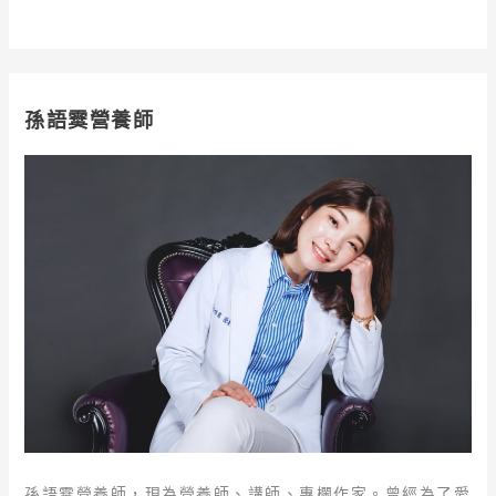
孫語霙營養師
孫語霙營養師，現為營養師、講師、專欄作家。曾經為了愛