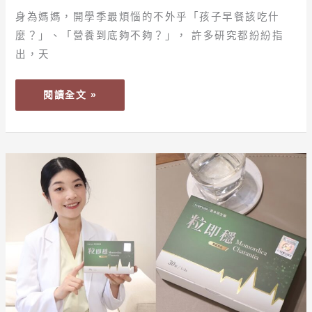
鐘
身為媽媽，開學季最煩惱的不外乎「孩子早餐該吃什
搞
麼？」、「營養到底夠不夠？」， 許多研究都紛紛指
定
出，天
的
「補
閱讀全文 »
鈣
營
養
早
【健
餐」
康
警
報】
常
吃
這
3
種