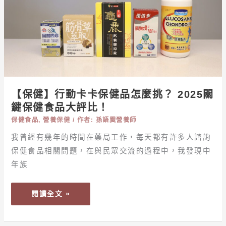
腰
卡
圍
卡
同
保
步
健
失
品
控
怎
麼
【保健】行動卡卡保健品怎麼挑？ 2025關
挑？
鍵保健食品大評比！
2025
保健食品
,
營養保健
/ 作者:
孫語霙營養師
關
鍵
我曾經有幾年的時間在藥局工作，每天都有許多人諮詢
保
保健食品相關問題，在與民眾交流的過程中，我發現中
健
年族
食
品
閱讀全文 »
大
評
比！