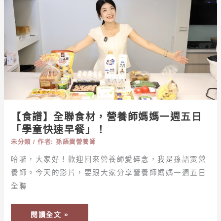
大
全
評
聯
比，
食
營
材，
養
營
師
養
教
師
你
媽
看
媽
【食譜】全聯食材，營養師媽媽一週五日
懂
一
「學童快速早餐」！
關
週
鍵
未分類
/ 作者:
孫語霙營養師
五
成
日
哈囉，大家好！歡迎回來營養師愛碎念，我是孫語霙營
分！
「學
養師。今天的影片，要跟大家分享營養師媽媽一週五日
童
全聯
快
速
閱讀全文 »
早