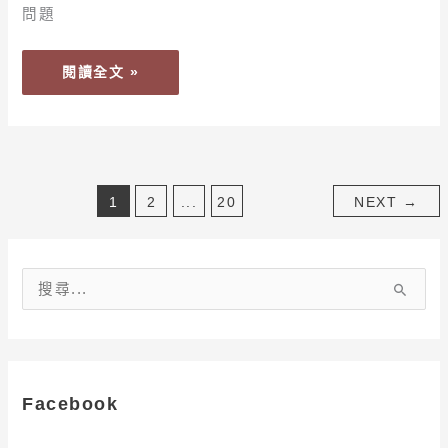
品
問題
牌：
老
閱讀全文 »
協
珍、
田
原
香、
1
2
...
20
NEXT
→
娘
家、
農
純
搜
鄉、
尋
白
關
蘭
鍵
氏
字
Facebook
: