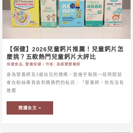
片
推
薦！
兒
童
鈣
片
【保健】2026兒童鈣片推薦！兒童鈣片怎
怎
麼挑？五款熱門兒童鈣片大評比
麼
保健食品
,
營養保健
/ 作者:
孫語霙營養師
挑？
身為營養師及3歲幼兒的媽媽，我幾乎每隔一段時間就
五
會在粉絲專頁收到媽媽們的私訊：「營養師，你有沒有
款
熱
推薦
門
兒
閱讀全文 »
童
鈣
片