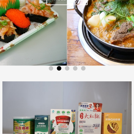
【保
健】
高
血
糖、
高
膽