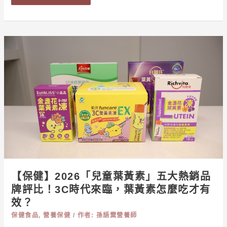
餐」！
【保
健】
2026「兒
童
葉
黃
素」
五
大
熱
銷
【保健】2026「兒童葉黃素」五大熱銷品
品
牌評比！3C時代來臨，葉黃素怎麼吃才有
牌
效？
評
保健食品
,
營養保健
/ 作者:
孫語霙營養師
比！