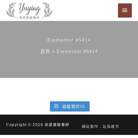
跳
主
至
要
主
要
選
內
Elementor #5414
單
容
首頁
»
Elementor #5414
追蹤我的IG
Copyright © 2026
孫語霙營養師
網站製作：站長路可