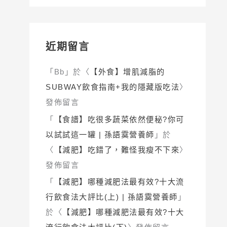
近期留言
「
Bb
」於〈
【外食】增肌減脂的
SUBWAY飲食指南+我的隱藏版吃法
〉
發佈留言
「
【食譜】吃很多蔬菜依然便秘?你可
以試試這一罐 | 孫語霙營養師
」於
〈
【減肥】吃錯了，難怪我瘦不下來
〉
發佈留言
「
【減肥】哪種減肥法最有效?十大流
行飲食法大評比(上) | 孫語霙營養師
」
於〈
【減肥】哪種減肥法最有效?十大