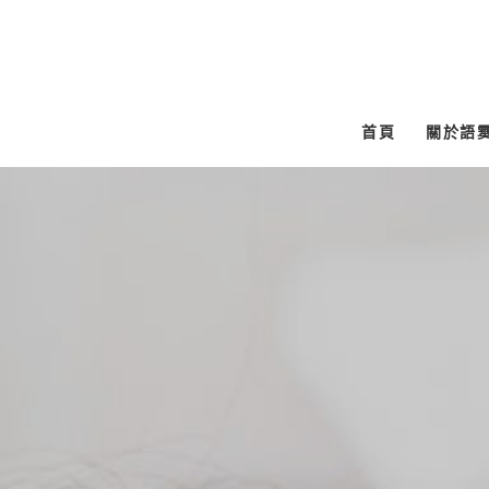
跳
至
主
要
首頁
關於語
內
容