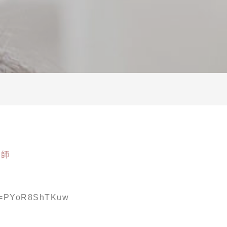
養師
?v=PYoR8ShTKuw