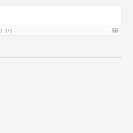
{}
[+]