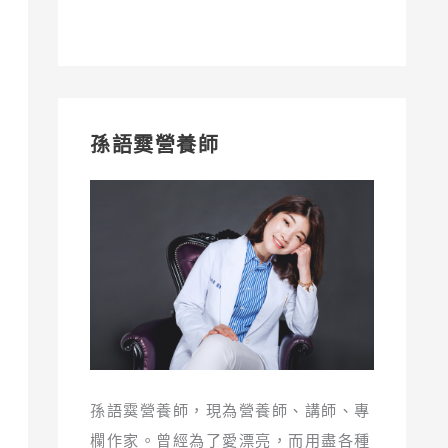
孫語霙營養師
孫語霙營養師，現為營養師、講師、專
欄作家。曾經為了愛漂亮，而用盡各種