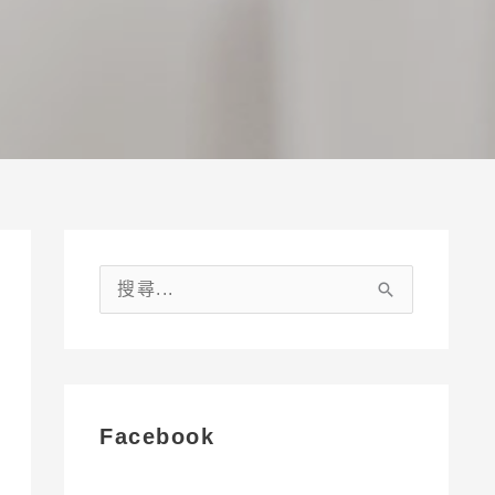
搜
尋
關
鍵
字
Facebook
: