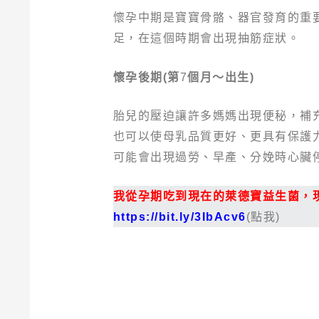
懷孕中期是寶寶骨骼、器官發育的重
足，在這個時期會出現抽筋症狀。
懷孕後期(第
7
個月～出生)
胎兒的壓迫讓許多媽媽出現便秘，補
也可以使母乳品質更好、更具有保護
可能會出現過勞、早產、分娩時心臟
我從孕期吃到現在的萊德寶益生菌，
https://bit.ly/3IbAcv6
(點我)