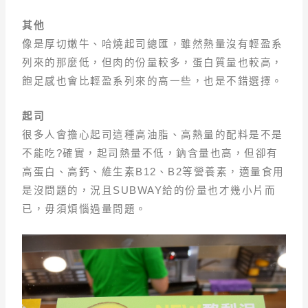
其他
像是厚切嫩牛、哈燒起司總匯，雖然熱量沒有輕盈系
列來的那麼低，但肉的份量較多，蛋白質量也較高，
飽足感也會比輕盈系列來的高一些，也是不錯選擇。
起司
很多人會擔心起司這種高油脂、高熱量的配料是不是
不能吃?確實，起司熱量不低，鈉含量也高，但卻有
高蛋白、高鈣、維生素B12、B2等營養素，適量食用
是沒問題的，況且SUBWAY給的份量也才幾小片而
已，毋須煩惱過量問題。