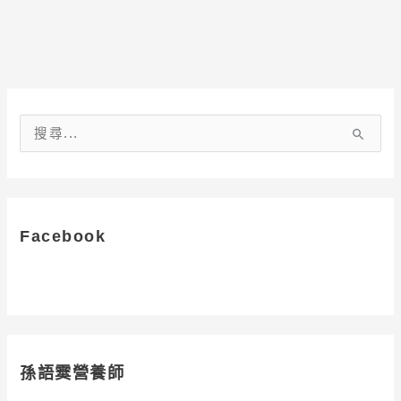
搜
尋
關
鍵
字
Facebook
:
孫語霙營養師