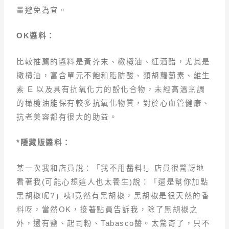
量避免為宜。
OK
醬料：
比較推薦的醬料是黃芥末、橄欖油、紅酒醋，尤其是
橄欖油，富含單元不飽和脂肪酸、類胡蘿蔔素、維生
素 E 以及具有抗氧化力的酚化合物，未經高溫烹調
的橄欖油能保有較多抗氧化物質，對於心血管健康、
抗老美容都有很大的助益。
*隱藏版醬料：
某一次我和店員說：「我不用醬料!」店員很驚訝地
看著我(可能心想這人也太養生)說：「還是幫你加點
黑胡椒呢?」咦!竟然有黑胡椒，黑胡椒是很天然的香
料呀，當然OK，接著點員告訴我，除了黑胡椒之
外，還有鹽、起司粉、Tabasco醬。太驚奇了，只不