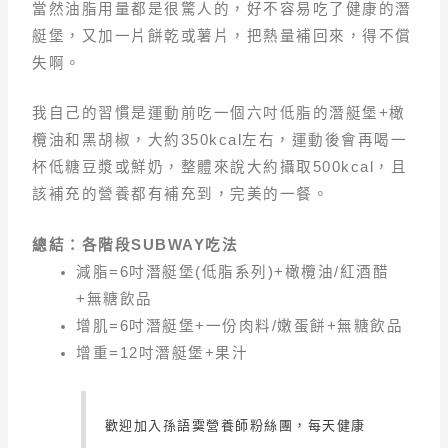
當然油脂用量都是很驚人的，好不容易吃了健康的潛
艇堡，又加一片餅乾或薯片，把熱量補回來，得不償
失啊。
我自己的習慣是運動前吃一個六吋低脂的潛艇堡+橄
欖油和黑胡椒，大約350kcal左右，運動後會再喝一
杯低糖豆漿或鮮奶，整體來說大約攝取500kcal，且
該補充的營養都有補充到，完美的一餐。
總結
：
各階段SUBWAY吃法
減脂=6吋潛艇堡(低脂系列)+橄欖油/紅酒醋
+無糖飲品
增肌=6吋潛艇堡+一份肉料/嫩蛋餅+無糖飲品
增重=12吋潛艇堡+果汁
歡迎加入孫語霙營養師粉絲團，每天健康