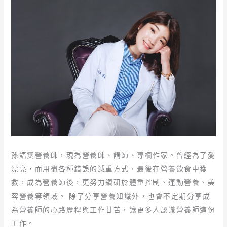
孫語霙營養師，現為營養師、講師、專欄作家。曾經為了愛
漂亮，而用盡各種錯誤的減重方式，最後在營養飲食中獲
救，成為營養師後，更努力鑽研於體重控制、運動營養、美
容營養等領域。 除了分享營養知識外，也會不定期分享成
為營養師的心路歷程與工作甘苦，讓更多人認識營養師這份
工作。