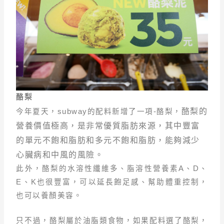
酪梨
酪梨的
今年夏天，subway的配料新增了一項-酪梨，
營養價值極高，
是非常優質脂肪來源，其中豐富
的單元不飽和脂肪和多元不飽和脂肪，能夠減少
心臟病和中風的風險。
此外，酪梨的水溶性纖維多、脂溶性營養素
A
、
D
、
E
、
K
也很豐富，可以延長飽足感、幫助體重控制，
也可以養顏美容。
只不過，酪梨屬於油脂類食物，如果配料選了酪梨，