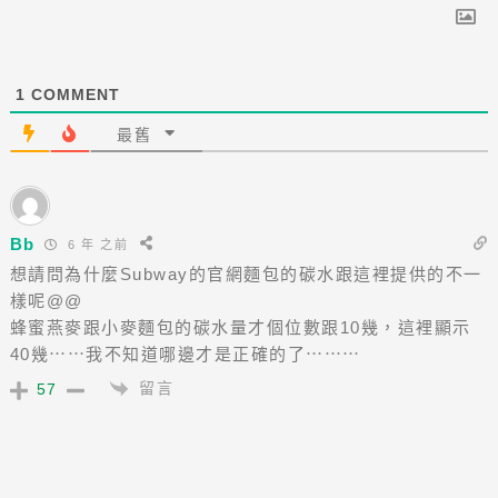
1
COMMENT
最舊
Bb
6 年 之前
想請問為什麼Subway的官網麵包的碳水跟這裡提供的不一
樣呢@@
蜂蜜燕麥跟小麥麵包的碳水量才個位數跟10幾，這裡顯示
40幾⋯⋯我不知道哪邊才是正確的了⋯⋯⋯
留言
57