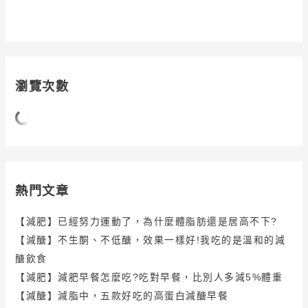
瀏覽次數
熱門文章
【減肥】已經努力運動了，為什麼體脂肪還是居高不下?
【減醣】不生酮、不低醣，效果一樣好!我吃的是溫和的減
醣飲食
【減肥】減肥早餐怎麼吃?吃對早餐，比別人多減5%體重
【減醣】減脂中，五款好吃的高蛋白減醣早餐