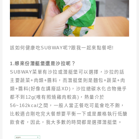
該如何健康吃SUBWAY呢?跟我一起來點餐吧!
1.
想來份潛艇堡還是沙拉呢？
SUBWAY菜單有沙拉或潛艇堡可以選擇，沙拉的話
主要蔬菜+肉類+醬料，而潛艇堡則是麵包+蔬菜+肉
類+醬料(好像在講廢話XD)，沙拉總碳水化合物幾乎
都不到12g(唯有照燒雞肉較高)，熱量介於
56~162kcal之間，一般人當正餐吃可能會吃不飽，
比較適合剛吃完大餐想要平衡一下或是嚴格執行低醣
飲食者，因此，我大多數的時間都是選擇潛艇堡。