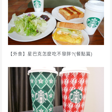
【外食】星巴克怎麼吃不發胖?(餐點篇)