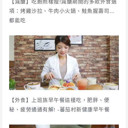
【減醣】吃飽照樣瘦!減醣期間的多款外食選
項：烤雞沙拉、牛肉小火鍋、鮭魚握壽司…
都能吃
【外食】上班族早午餐這樣吃，肥胖、便
秘、疲勞通通有解! -蕃茄村新健康早午餐