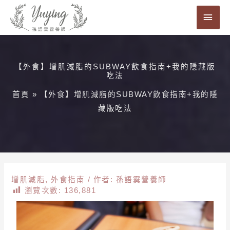
跳
主
至
要
主
要
選
內
【外食】增肌減脂的SUBWAY飲食指南+我的隱藏版
單
吃法
容
首頁
»
【外食】增肌減脂的SUBWAY飲食指南+我的隱
藏版吃法
增肌減脂
,
外食指南
/ 作者:
孫語霙營養師
瀏覽次數:
136,881