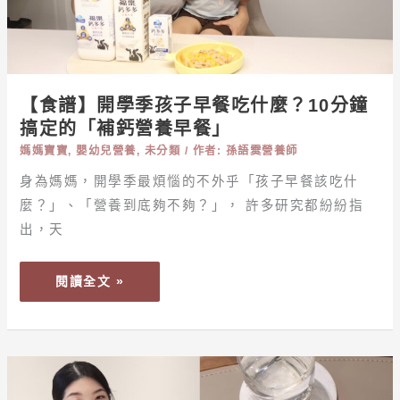
子
早
餐
吃
什
【食譜】開學季孩子早餐吃什麼？10分鐘
麼？
搞定的「補鈣營養早餐」
10
媽媽寶寶
,
嬰幼兒營養
,
未分類
/ 作者:
孫語霙營養師
分
鐘
身為媽媽，開學季最煩惱的不外乎「孩子早餐該吃什
搞
麼？」、「營養到底夠不夠？」， 許多研究都紛紛指
定
出，天
的
「補
閱讀全文 »
鈣
營
養
早
【健
餐」
康