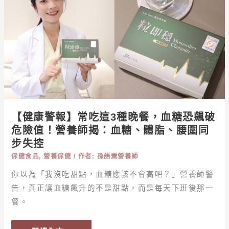
警
報】
常
吃
這
3
種
晚
餐，
【健康警報】常吃這3種晚餐，血糖恐飆破
血
危險值！營養師揭：血糖、體脂、腰圍同
糖
步失控
恐
保健食品
,
營養保健
/ 作者:
孫語霙營養師
飆
破
你以為「我沒吃甜點，血糖應該不會高吧？」營養師警
危
告，真正讓血糖飆升的不是甜點，而是每天下班後那一
險
餐。
值！
營