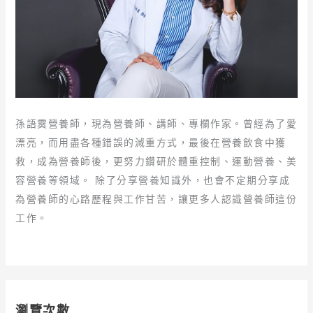
孫語霙營養師，現為營養師、講師、專欄作家。曾經為了愛
漂亮，而用盡各種錯誤的減重方式，最後在營養飲食中獲
救，成為營養師後，更努力鑽研於體重控制、運動營養、美
容營養等領域。 除了分享營養知識外，也會不定期分享成
為營養師的心路歷程與工作甘苦，讓更多人認識營養師這份
工作。
瀏覽次數