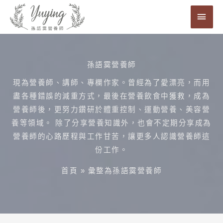
跳
主
至
要
主
要
選
內
孫語霙營養師
單
容
現為營養師、講師、專欄作家。曾經為了愛漂亮，而用
盡各種錯誤的減重方式，最後在營養飲食中獲救，成為
營養師後，更努力鑽研於體重控制、運動營養、美容營
養等領域。 除了分享營養知識外，也會不定期分享成為
營養師的心路歷程與工作甘苦，讓更多人認識營養師這
份工作。
首頁
»
彙整為孫語霙營養師