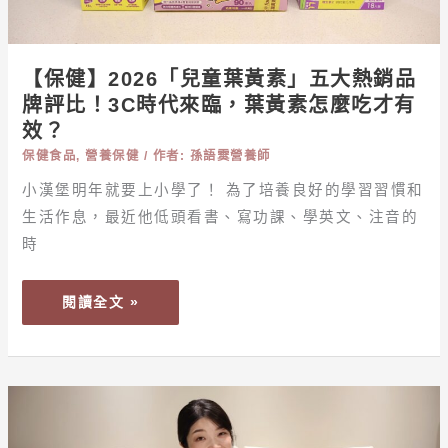
大
熱
銷
【保健】2026「兒童葉黃素」五大熱銷品
品
牌評比！3C時代來臨，葉黃素怎麼吃才有
牌
效？
評
保健食品
,
營養保健
/ 作者:
孫語霙營養師
比！
3C
小漢堡明年就要上小學了！ 為了培養良好的學習習慣和
時
生活作息，最近他低頭看書、寫功課、學英文、注音的
代
時
來
臨，
閱讀全文 »
葉
黃
素
怎
黃
麼
金
吃
成