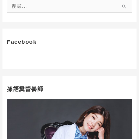
純
搜
鄉、
尋
白
關
蘭
鍵
氏
字
Facebook
:
孫語霙營養師