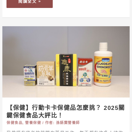
閱讀全文 »
養
師
揭：
血
【保
糖、
健】
體
行
脂、
動
腰
卡
圍
卡
同
保
步
健
失
品
控
怎
麼
【保健】行動卡卡保健品怎麼挑？ 2025關
挑？
鍵保健食品大評比！
2025
保健食品
,
營養保健
/ 作者:
孫語霙營養師
關