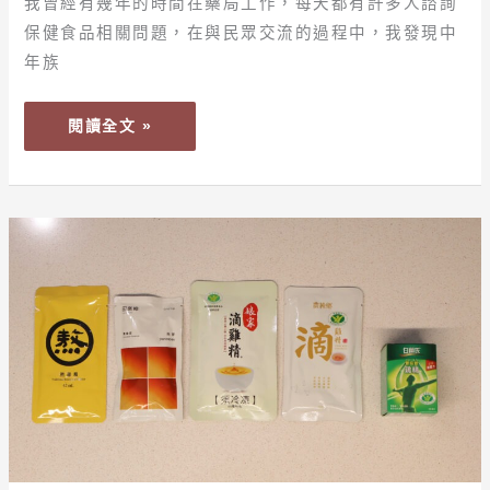
鍵
我曾經有幾年的時間在藥局工作，每天都有許多人諮詢
保
保健食品相關問題，在與民眾交流的過程中，我發現中
健
年族
食
品
閱讀全文 »
大
評
比！
【保
健】
2025
最
新！
營
養
師
評
比