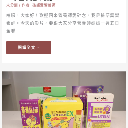
週
鍵
未分類
/ 作者:
孫語霙營養師
五
成
日
哈囉，大家好！歡迎回來營養師愛碎念，我是孫語霙營
分！
「學
養師。今天的影片，要跟大家分享營養師媽媽一週五日
童
全聯
快
速
閱讀全文 »
早
餐」！
【保
健】
2026「兒
童
葉
黃
素」
五