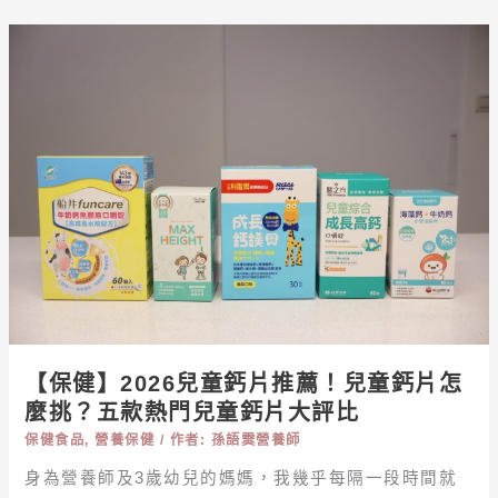
白
質」
【保
健】
2026
兒
童
鈣
片
推
薦！
兒
童
鈣
片
【保健】2026兒童鈣片推薦！兒童鈣片怎
怎
麼挑？五款熱門兒童鈣片大評比
麼
保健食品
,
營養保健
/ 作者:
孫語霙營養師
挑？
身為營養師及3歲幼兒的媽媽，我幾乎每隔一段時間就
五