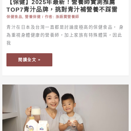
【保健】2025年最新！營養師實測推薦
推
TOP7青汁品牌，挑對青汁補營養不踩雷
薦
保健食品
,
營養保健
/ 作者:
孫語霙營養師
TOP7
青
青汁在日本及台灣一直都是討論度極高的保健食品， 身
汁
為重視身體健康的營養師，加上家族有特殊體質，因此
品
我
牌，
挑
閱讀全文 »
對
青
汁
補
【食
營
譜】
養
開
不
學
踩
季
雷
孩