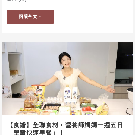
大
熱
閱讀全文 »
門
保
健
產
【食
品
譜】
大
全
評
聯
比，
食
營
材，
養
營
師
養
教
師
你
媽
看
媽
【食譜】全聯食材，營養師媽媽一週五日
懂
一
「學童快速早餐」！
關