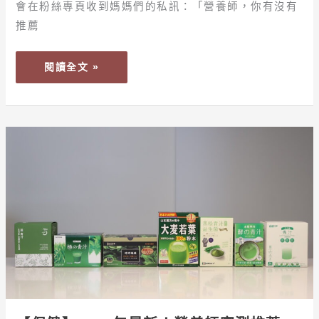
會在粉絲專頁收到媽媽們的私訊：「營養師，你有沒有
款
熱
推薦
門
兒
閱讀全文 »
童
鈣
片
大
【保
評
健】
比
2025
年
最
新！
營
養
師
實
測