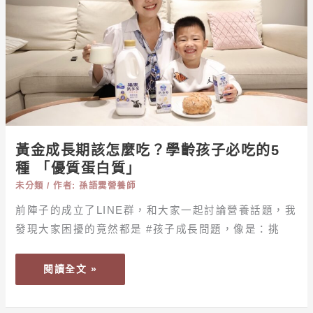
才
長
有
期
效？
該
怎
麼
吃？
學
齡
黃金成長期該怎麼吃？學齡孩子必吃的5
孩
種 「優質蛋白質」
子
未分類
/ 作者:
孫語霙營養師
必
吃
前陣子的成立了LINE群，和大家一起討論營養話題，我
的
發現大家困擾的竟然都是 #孩子成長問題，像是：挑
5
種 「優
閱讀全文 »
質
蛋