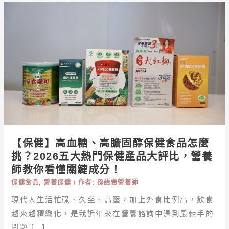
【保
健】
高
血
糖、
高
膽
固
醇
保
健
【保健】高血糖、高膽固醇保健食品怎麼
食
挑？2026五大熱門保健產品大評比，營養
品
師教你看懂關鍵成分！
怎
保健食品
,
營養保健
/ 作者:
孫語霙營養師
麼
挑？
現代人生活忙碌、久坐、高壓，加上外食比例高，飲食
2026
越來越精緻化，是我近年來在營養諮詢中遇到最棘手的
五
問題 […]