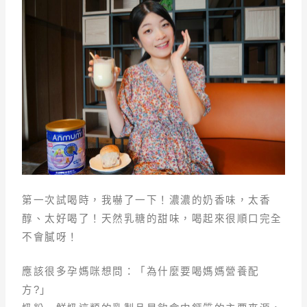
第一次試喝時，我嚇了一下！濃濃的奶香味，太香
醇、太好喝了！天然乳糖的甜味，喝起來很順口完全
不會膩呀！
應該很多孕媽咪想問：「為什麼要喝媽媽營養配
方?」