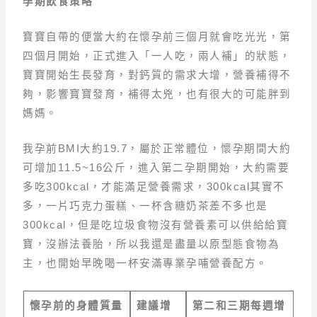
孕期飲食策略
寶寶自帶的便當大約在懷孕前三個月就會吃光光，第
四個月開始，正式進入「一人吃，兩人補」的狀態，
寶寶開始生長發育，對鈣質的需求大增，營養補得不
夠，影響寶寶發育，補得太兇，也有很大的可能胖到
媽媽。
我孕前BMI大約19.7，屬於正常體位，懷孕期間大約
可增加11.5~16公斤，進入第二孕期開始，大約需要
多吃300kcal，才能滿足營養需求，300kcal其實不
多，一片巧克力蛋糕、一杯含糖奶茶差不多也是
300kcal，但是吃垃圾食物沒有營養素可以供給給寶
寶，沒辦法養胎，所以我還是盡量以原型態食物為
主，也開始早晚喝一杯安滿專業孕哺營養配方。
懷孕前的身體質量
建議增
第二和三期每週增