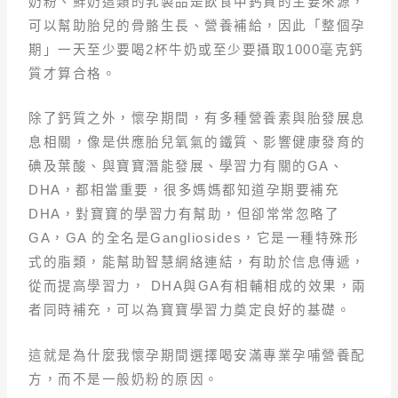
奶粉、鮮奶這類的乳製品是飲食中鈣質的主要來源，
可以幫助胎兒的骨骼生長、營養補給，因此「整個孕
期」一天至少要喝2杯牛奶或至少要攝取1000毫克鈣
質才算合格。
除了鈣質之外，懷孕期間，有多種營養素與胎發展息
息相關，像是供應胎兒氧氣的鐵質、影響健康發育的
碘及葉酸、與寶寶潛能發展、學習力有關的GA、
DHA，都相當重要，很多媽媽都知道孕期要補充
DHA，對寶寶的學習力有幫助，但卻常常忽略了
GA，GA 的全名是Gangliosides，它是一種特殊形
式的脂類，能幫助智慧網絡連結，有助於信息傳遞，
從而提高學習力， DHA與GA有相輔相成的效果，兩
者同時補充，可以為寶寶學習力奠定良好的基礎。
這就是為什麼我懷孕期間選擇喝安滿專業孕哺營養配
方，而不是一般奶粉的原因。