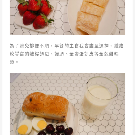
為了避免排便不順，早餐的主食我會盡量選擇、纖維
較豐富的雜糧麵包、饅頭、全麥蛋餅皮等全穀雜糧
類。