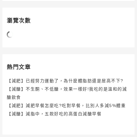
瀏覽次數
熱門文章
【減肥】已經努力運動了，為什麼體脂肪還是居高不下?
【減醣】不生酮、不低醣，效果一樣好!我吃的是溫和的減
醣飲食
【減肥】減肥早餐怎麼吃?吃對早餐，比別人多減5%體重
【減醣】減脂中，五款好吃的高蛋白減醣早餐