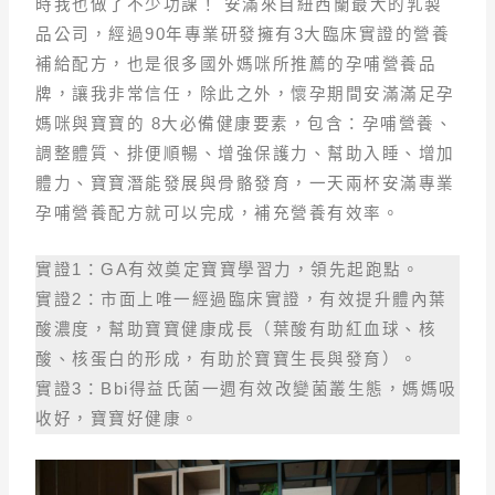
時我也做了不少功課！ 安滿來自紐西蘭最大的乳製
品公司，經過90年專業研發擁有3大臨床實證的營養
補給配方，也是很多國外媽咪所推薦的孕哺營養品
牌，讓我非常信任，除此之外，懷孕期間安滿滿足孕
媽咪與寶寶的 8大必備健康要素，包含：孕哺營養、
調整體質、排便順暢、增強保護力、幫助入睡、增加
體力、寶寶潛能發展與骨骼發育，一天兩杯安滿專業
孕哺營養配方就可以完成，補充營養有效率。
實證1：GA有效奠定寶寶學習力，領先起跑點。
實證2：市面上唯一經過臨床實證，有效提升體內葉
酸濃度，幫助寶寶健康成長（葉酸有助紅血球、核
酸、核蛋白的形成，有助於寶寶生長與發育）。
實證3：Bbi得益氏菌一週有效改變菌叢生態，媽媽吸
收好，寶寶好健康。