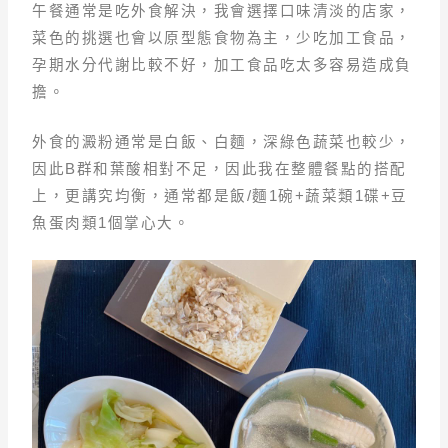
午餐通常是吃外食解決，我會選擇口味清淡的店家，
菜色的挑選也會以原型態食物為主，少吃加工食品，
孕期水分代謝比較不好，加工食品吃太多容易造成負
擔。
外食的澱粉通常是白飯、白麵，深綠色蔬菜也較少，
因此B群和葉酸相對不足，因此我在整體餐點的搭配
上，更講究均衡，通常都是飯/麵1碗+蔬菜類1碟+豆
魚蛋肉類1個掌心大。