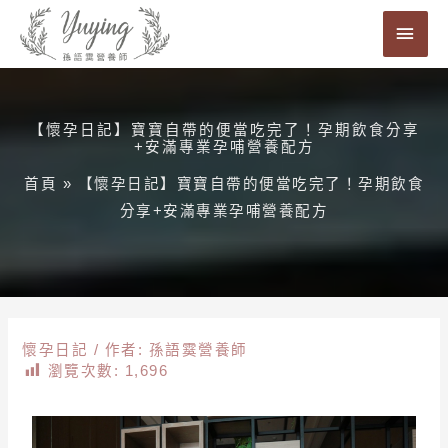
跳
主
至
要
主
要
選
內
【懷孕日記】寶寶自帶的便當吃完了！孕期飲食分享
單
+安滿專業孕哺營養配方
容
首頁
»
【懷孕日記】寶寶自帶的便當吃完了！孕期飲食
分享+安滿專業孕哺營養配方
懷孕日記
/ 作者:
孫語霙營養師
瀏覽次數:
1,696