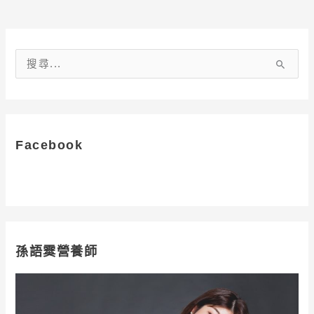
搜
尋
關
鍵
字
Facebook
:
孫語霙營養師