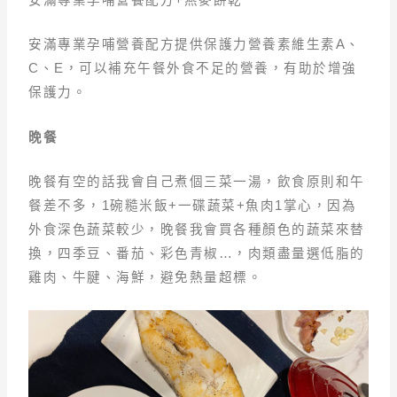
安滿專業孕哺營養配方提供保護力營養素維生素A、
C、E，可以補充午餐外食不足的營養，有助於增強
保護力。
晚餐
晚餐有空的話我會自己煮個三菜一湯，飲食原則和午
餐差不多，1碗糙米飯+一碟蔬菜+魚肉1掌心，因為
外食深色蔬菜較少，晚餐我會買各種顏色的蔬菜來替
換，四季豆、番茄、彩色青椒…，肉類盡量選低脂的
雞肉、牛腱、海鮮，避免熱量超標。