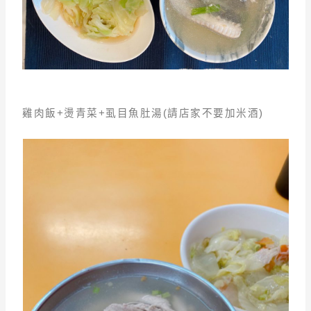
雞肉飯+燙青菜+虱目魚肚湯(請店家不要加米酒)