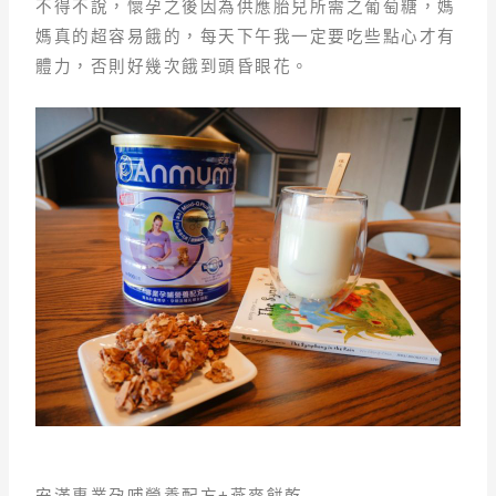
不得不說，懷孕之後因為供應胎兒所需之葡萄糖，媽
媽真的超容易餓的，每天下午我一定要吃些點心才有
體力，否則好幾次餓到頭昏眼花。
安滿專業孕哺營養配方+燕麥餅乾