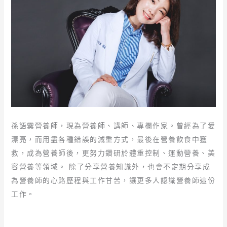
孫語霙營養師，現為營養師、講師、專欄作家。曾經為了愛
漂亮，而用盡各種錯誤的減重方式，最後在營養飲食中獲
救，成為營養師後，更努力鑽研於體重控制、運動營養、美
容營養等領域。 除了分享營養知識外，也會不定期分享成
為營養師的心路歷程與工作甘苦，讓更多人認識營養師這份
工作。