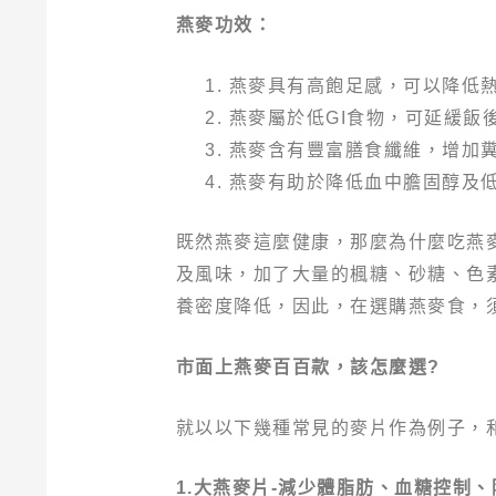
燕麥功效
：
燕麥具有高飽足感，可以降低
燕麥屬於低GI食物，可延緩飯
燕麥含有豐富膳食纖維，增加
燕麥有助於降低血中膽固醇及
既然燕麥這麼健康，那麼為什麼吃燕
及風味，加了大量的楓糖、砂糖、色
養密度降低，因此，在選購燕麥食，
市面上燕麥百百款，該怎麼選?
就以以下幾種常見的麥片作為例子，
1.大燕麥片-減少體脂肪、血糖控制