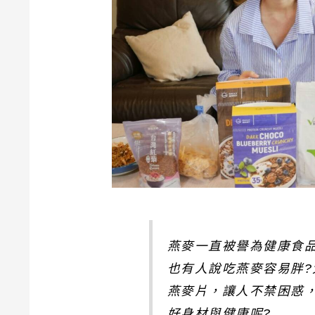
燕麥一直被譽為健康食
也有人說吃燕麥容易胖
燕麥片，讓人不禁困惑
好身材與健康呢?