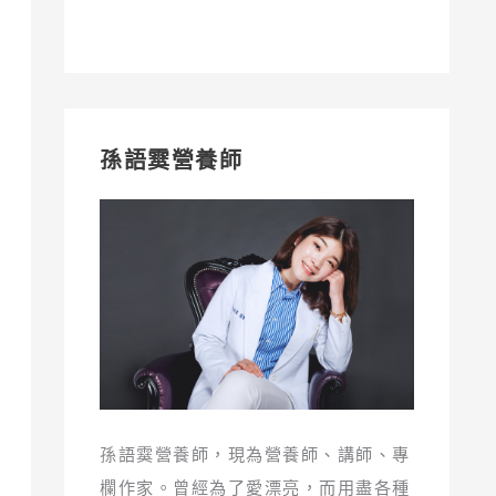
孫語霙營養師
孫語霙營養師，現為營養師、講師、專
欄作家。曾經為了愛漂亮，而用盡各種