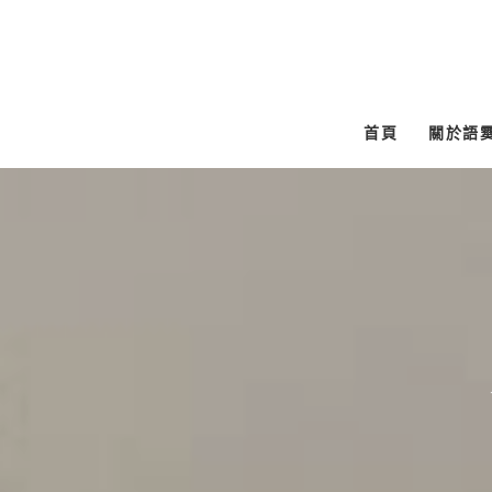
跳
至
主
要
首頁
關於語
內
容