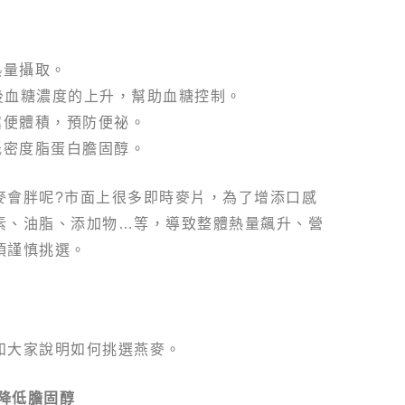
熱量攝取。
後血糖濃度的上升，幫助血糖控制。
糞便體積，預防便祕。
低密度脂蛋白膽固醇。
麥會胖呢?市面上很多即時麥片，為了增添口感
素、油脂、添加物…等，導致整體熱量飆升、營
須謹慎挑選。
和大家說明如何挑選燕麥。
、降低膽固醇