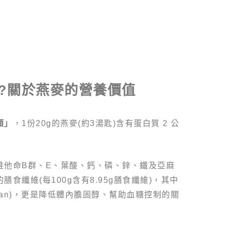
?
關於燕麥的營養價值
類」
，1份20g的燕麥(約3湯匙)含有蛋白質 2 公
。
維他命B群、E、葉酸、鈣、磷、鋅、鐵及亞麻
食纖維(每100g含有8.95g膳食纖維)，其中
ucan)，更是降低體內膽固醇、幫助血糖控制的關