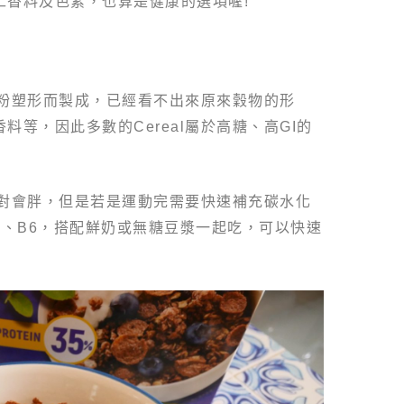
工香料及色素，也算是健康的選項喔!
麥磨粉塑形而製成，已經看不出來原來穀物的形
等，因此多數的Cereal屬於高糖、高GI的
吃絕對會胖，但是若是運動完需要快速補充碳水化
2、B6，搭配鮮奶或無糖豆漿一起吃，可以快速