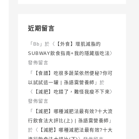
近期留言
「
Bb
」於〈
【外食】增肌減脂的
SUBWAY飲食指南+我的隱藏版吃法
〉
發佈留言
「
【食譜】吃很多蔬菜依然便秘?你可
以試試這一罐 | 孫語霙營養師
」於
〈
【減肥】吃錯了，難怪我瘦不下來
〉
發佈留言
「
【減肥】哪種減肥法最有效?十大流
行飲食法大評比(上) | 孫語霙營養師
」
於〈
【減肥】哪種減肥法最有效?十大