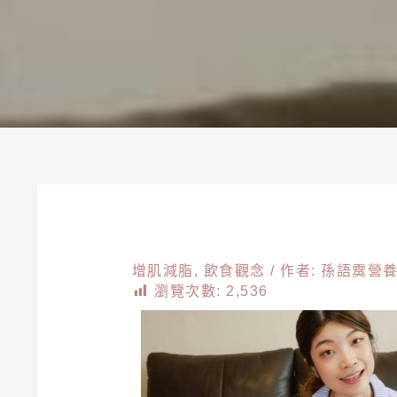
增肌減脂
,
飲食觀念
/ 作者:
孫語霙營
瀏覽次數:
2,536