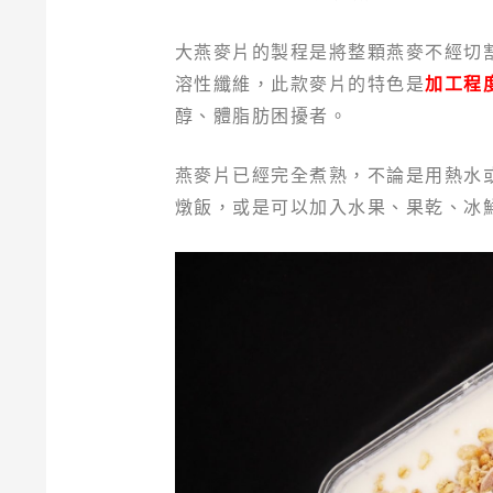
大燕麥片的製程是將整顆燕麥不經切
溶性纖維，此款麥片的特色是
加工程
醇、體脂肪困擾者。
燕麥片已經完全煮熟，不論是用熱水
燉飯，或是可以加入水果、果乾、冰