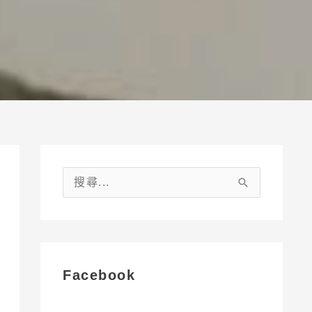
搜
尋
關
鍵
字
Facebook
: