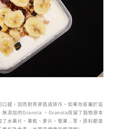
的口感，因而對燕麥造成排斥，如果你是屬於這
加的Granola ，Granola保留了穀物原本
加了水果片、果乾、麥片、堅果…等，原料都是