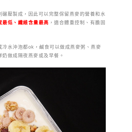
割碾壓製成，因此可以完整保留燕麥的營養和水
度最低、纖維含量最高
，適合體重控制、有膽固
或冷水沖泡都ok，鹹食可以做成燕麥粥、燕麥
鮮奶做成隔夜燕麥或及早餐。