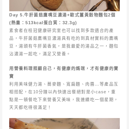
Day 5.
牛肝菌菇鷹嘴豆濃湯+
歐式薑黃穀物麵包2
個
(
熱量
：513kcal
蛋白質
：32.3g)
素食者在桂冠健康研究室也可以找到多款適合的產
品，牛肝菌菇鷹嘴豆濃湯具有吃的到真材實料的鷹嘴
豆，湯頭有牛肝菌香氣，是我最愛的湯品之一，麵包
沾濃湯一起吃，滿足又營養。
用營養料理照顧自己，有健康的媽咪，才有健康的寶
寶
利用美味健力湯、蕎麥麵、寬扁麵、肉醬…等產品互
相搭配，在10分鐘以內快速出餐絕對是小case，重
點是一頓餐吃下來營養又美味，我連續吃一個星期，
天天都吃得很滿足！