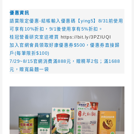
優惠資訊
語霙限定優惠-結帳輸入優惠碼【ying5】8/31前使用
可享有10%折扣，9/1後使用享有5%折扣。
桂冠營養研究室這裡買
https://bit.ly/3PZIUQI
加入官網會員領取好康優惠券$500，優惠券直接歸
戶(每筆限折$100)
7/29~8/15官網消費滿888元，贈精萃2包；滿1688
元，贈寬扁麵一袋