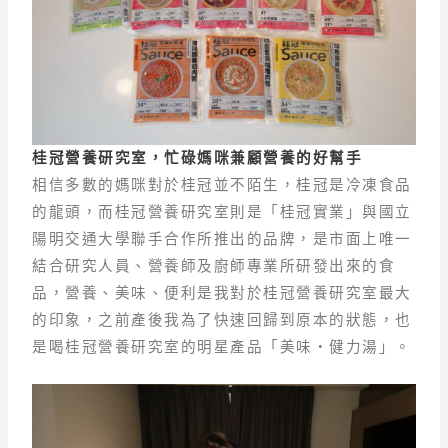
桂冠營養研究室，忙碌媽咪兼顧營養的好幫手
相信多數的媽咪對於桂冠並不陌生，桂冠是冷凍食品
的龍頭，而桂冠營養研究室則是「桂冠實業」與國立
陽明交通大學聯手合作所推出的品牌，是市面上唯一
結合研究人員、營養師及廚師專業所研發出來的食
品，營養、美味、便利是我對於桂冠營養研究室最大
的印象，之前產後我為了快速回歸到原本的狀態，也
是喝桂冠營養研究室的明星產品「美味・健力湯」。