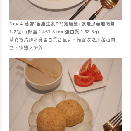
Day 4.
蕎麥(
含維生素D3)
寬扁麵+
波隆那蕃茄肉醬
1/2
包+ (
熱量
：461.5kcal
蛋白質
：33.5g)
蕎麥寬扁麵本身蛋白質含量高，搭配波隆那蕃茄肉
醬，快速又營養。