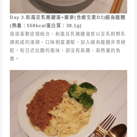
Day 3.
和風豆乳豬腱湯+
蕎麥(
含維生素D3)
細烏龍麵
(
熱量
：558kcal
蛋白質
：38.1g)
我很喜歡這個組合，和風豆乳豬腱湯是以豆乳和鮮乳
調和成的湯頭，口味相當濃郁，加入細烏龍麵非常絕
配，有日式拉麵的風味，卻沒有高鹽、高熱量的負
擔。