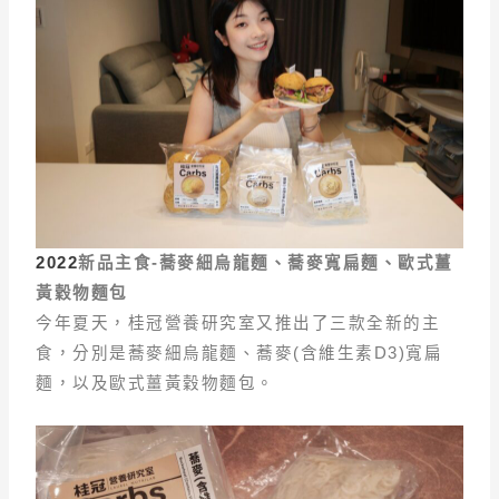
2022
新品主食-
蕎麥細烏龍麵、蕎麥寬扁麵、歐式薑
黃穀物麵包
今年夏天，桂冠營養研究室又推出了三款全新的主
食，分別是蕎麥細烏龍麵、蕎麥(含維生素D3)寬扁
麵，以及歐式薑黃穀物麵包。