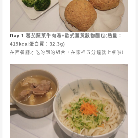
Day 1.
蕃茄蔬菜牛肉湯+
歐式薑黃穀物麵包(
熱量
：
419kcal
蛋白質
：32.3g)
在西餐廳才吃的到的組合，在家裡五分鐘就上桌啦!