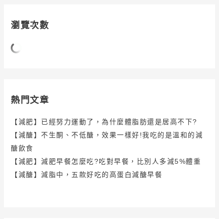
瀏覽次數
熱門文章
【減肥】已經努力運動了，為什麼體脂肪還是居高不下?
【減醣】不生酮、不低醣，效果一樣好!我吃的是溫和的減
醣飲食
【減肥】減肥早餐怎麼吃?吃對早餐，比別人多減5%體重
【減醣】減脂中，五款好吃的高蛋白減醣早餐