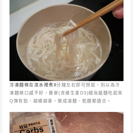
冷凍麵條在滾水裡煮8
分鐘左右即可撈起，別以為冷
凍麵條口感不好，蕎麥(含維生素D3)細烏龍麵吃起來
Q彈有勁、越嚼越香，做成湯麵、乾麵都適合。