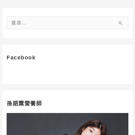
搜
尋
關
鍵
字
Facebook
:
孫語霙營養師