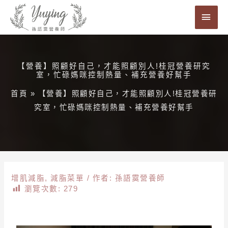
跳
主
至
要
主
要
選
內
【營養】照顧好自己，才能照顧別人!桂冠營養研究
單
室，忙碌媽咪控制熱量、補充營養好幫手
容
首頁
»
【營養】照顧好自己，才能照顧別人!桂冠營養研
究室，忙碌媽咪控制熱量、補充營養好幫手
增肌減脂
,
減脂菜單
/ 作者:
孫語霙營養師
瀏覽次數:
279