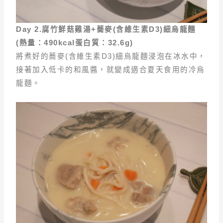
Day 2.
腐竹鮮菇雞湯+
蕎麥(
含維生素D3)
細烏龍麵
(
熱量
：490kcal
蛋白質
：32.6g)
將煮好的蕎麥(含維生素D3)細烏龍麵浸泡在冰水中，
接著加入低卡的和風醬，就變成適合夏天食用的冷烏
龍麵。