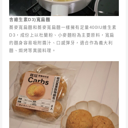
含維生素D3)
寬扁麵
蕎麥寬扁麵和蕎麥寬扁麵一樣擁有足量400IU維生素
D3，成份上以杜蘭粉、小麥麵粉為主要原料，寬扁
的麵身容易吸附醬汁、口感彈牙，適合作為義大利
麵、焗烤等異國料理。