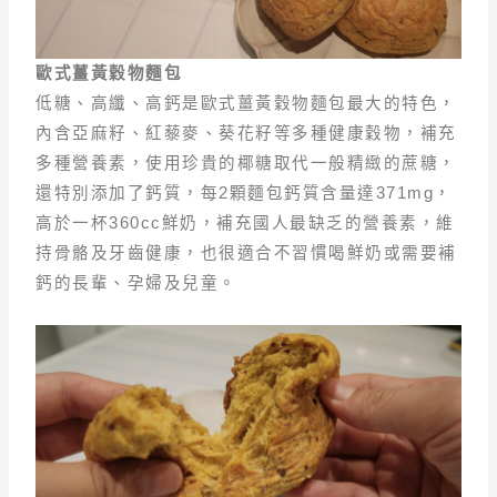
歐式薑黃穀物麵包
低糖、高纖、高鈣是歐式薑黃穀物麵包最大的特色，
內含亞麻籽、紅藜麥、葵花籽等多種健康穀物，補充
多種營養素，使用珍貴的椰糖取代一般精緻的蔗糖，
還特別添加了鈣質，每2顆麵包鈣質含量達371mg，
高於一杯360cc鮮奶，補充國人最缺乏的營養素，維
持骨骼及牙齒健康，也很適合不習慣喝鮮奶或需要補
鈣的長輩、孕婦及兒童。