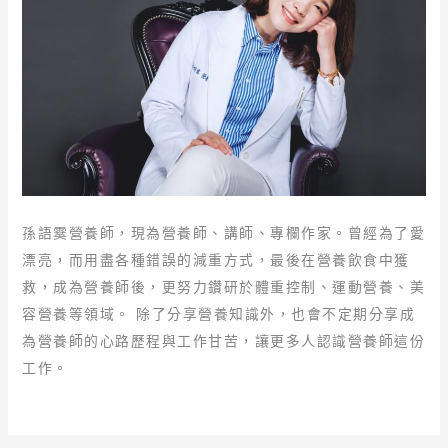
孫語霙營養師，現為營養師、講師、專欄作家。曾經為了愛
漂亮，而用盡各種錯誤的減重方式，最後在營養飲食中獲
救，成為營養師後，更努力鑽研於體重控制、運動營養、美
容營養等領域。 除了分享營養知識外，也會不定期分享成
為營養師的心路歷程與工作甘苦，讓更多人認識營養師這份
工作。