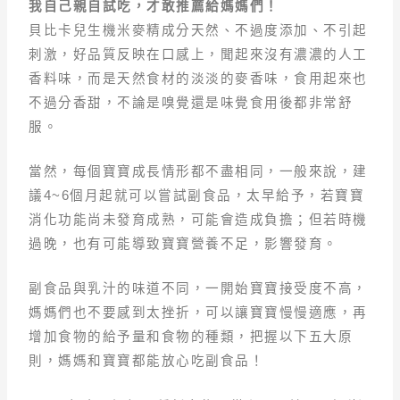
我自己親自試吃，才敢推薦給媽媽們！
貝比卡兒生機米麥精成分天然、不過度添加、不引起
刺激，好品質反映在口感上，聞起來沒有濃濃的人工
香料味，而是天然食材的淡淡的麥香味，食用起來也
不過分香甜，不論是嗅覺還是味覺食用後都非常舒
服。
當然，每個寶寶成長情形都不盡相同，一般來說，建
議4~6個月起就可以嘗試副食品，太早給予，若寶寶
消化功能尚未發育成熟，可能會造成負擔；但若時機
過晚，也有可能導致寶寶營養不足，影響發育。
副食品與乳汁的味道不同，一開始寶寶接受度不高，
媽媽們也不要感到太挫折，可以讓寶寶慢慢適應，再
增加食物的給予量和食物的種類，把握以下五大原
則，媽媽和寶寶都能放心吃副食品！