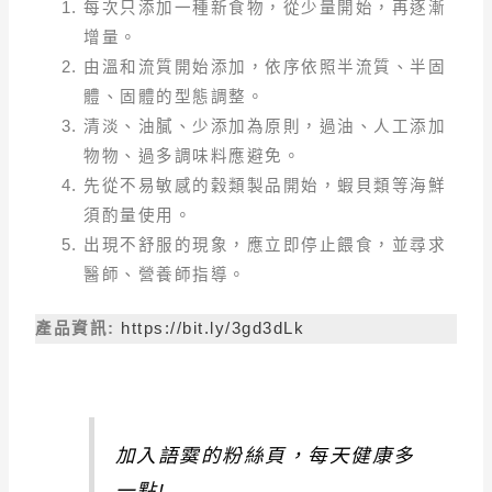
每次只添加一種新食物，從少量開始，再逐漸
增量。
由溫和流質開始添加，依序依照半流質、半固
體、固體的型態調整。
清淡、油膩、少添加為原則，過油、人工添加
物物、過多調味料應避免。
先從不易敏感的穀類製品開始，蝦貝類等海鮮
須酌量使用。
出現不舒服的現象，應立即停止餵食，並尋求
醫師、營養師指導。
產品資訊:
https://bit.ly/3gd3dLk
加入語霙的粉絲頁，每天健康多
一點!