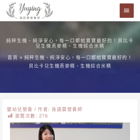
跳
主
至
要
主
要
選
內
純粹生機、純淨安心，每一口都給寶寶最好的！貝比卡
單
兒生機燕麥精、生機綜合米精
容
首頁
»
純粹生機、純淨安心，每一口都給寶寶最好的！
貝比卡兒生機燕麥精、生機綜合米精
嬰幼兒營養
/ 作者:
孫語霙營養師
瀏覽次數:
276