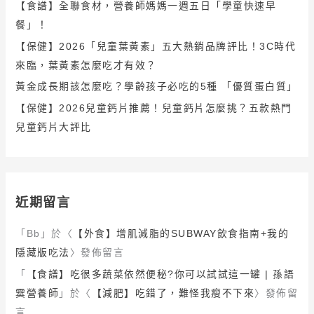
【食譜】全聯食材，營養師媽媽一週五日「學童快速早
餐」！
【保健】2026「兒童葉黃素」五大熱銷品牌評比！3C時代
來臨，葉黃素怎麼吃才有效？
黃金成長期該怎麼吃？學齡孩子必吃的5種 「優質蛋白質」
【保健】2026兒童鈣片推薦！兒童鈣片怎麼挑？五款熱門
兒童鈣片大評比
近期留言
「
Bb
」於〈
【外食】增肌減脂的SUBWAY飲食指南+我的
隱藏版吃法
〉發佈留言
「
【食譜】吃很多蔬菜依然便秘?你可以試試這一罐 | 孫語
霙營養師
」於〈
【減肥】吃錯了，難怪我瘦不下來
〉發佈留
言