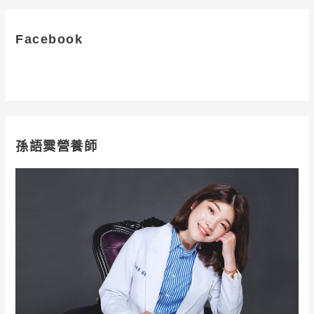
鍵
字
Facebook
:
孫語霙營養師