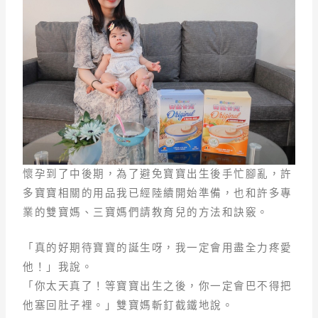
懷孕到了中後期，為了避免寶寶出生後手忙腳亂，許
多寶寶相關的用品我已經陸續開始準備，也和許多專
業的雙寶媽、三寶媽們請教育兒的方法和訣竅。
「真的好期待寶寶的誕生呀，我一定會用盡全力疼愛
他！」我說。
「你太天真了！等寶寶出生之後，你一定會巴不得把
他塞回肚子裡。」雙寶媽斬釘截鐵地說。