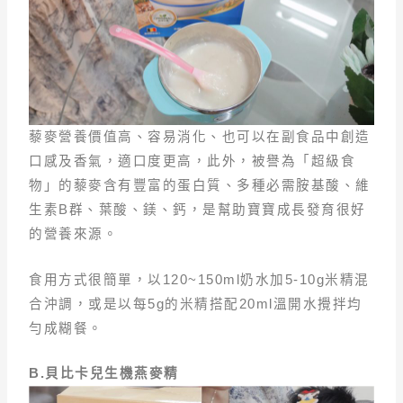
藜麥營養價值高、容易消化、也可以在副食品中創造
口感及香氣，適口度更高，此外，被譽為「超級食
物」的藜麥含有豐富的蛋白質、多種必需胺基酸、維
生素B群、葉酸、鎂、鈣，是幫助寶寶成長發育很好
的營養來源。
食用方式很簡單，以120~150ml奶水加5-10g米精混
合沖調，或是以每5g的米精搭配20ml溫開水攪拌均
勻成糊餐。
B.貝比卡兒生機燕麥精