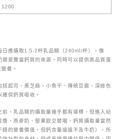
1200
應攝取1.5-2杯乳品類（240ml/杯），像
奶類是豐富鈣質的來源，同時可以提供高品質蛋
童營養。
包括起司、黑芝麻、小魚干、傳統豆腐、深綠色
以確保鈣質吸收。
之前，乳品類的攝取量幾乎都有達標，但進入幼
豆漿、燕麥奶、堅果飲交替喝，鈣質攝取量當然
不錯的營養價值，但鈣含量遠遠不及牛奶），所
於強壯型的身材，但成長速度僅位居中間值，因