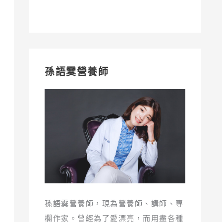
孫語霙營養師
孫語霙營養師，現為營養師、講師、專
欄作家。曾經為了愛漂亮，而用盡各種