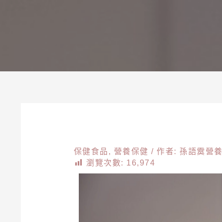
保健食品
,
營養保健
/ 作者:
孫語霙營
瀏覽次數:
16,974