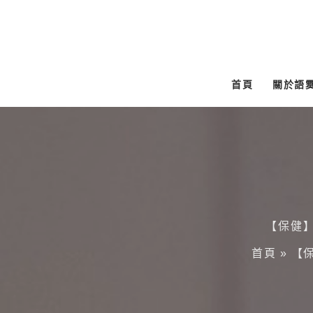
跳
至
主
要
首頁
關於語
內
容
【保健
首頁
»
【