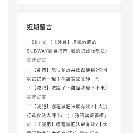
近期留言
「
Bb
」於〈
【外食】增肌減脂的
SUBWAY飲食指南+我的隱藏版吃法
〉
發佈留言
「
【食譜】吃很多蔬菜依然便秘?你可
以試試這一罐 | 孫語霙營養師
」於
〈
【減肥】吃錯了，難怪我瘦不下來
〉
發佈留言
「
【減肥】哪種減肥法最有效?十大流
行飲食法大評比(上) | 孫語霙營養師
」
於〈
【減肥】哪種減肥法最有效?十大