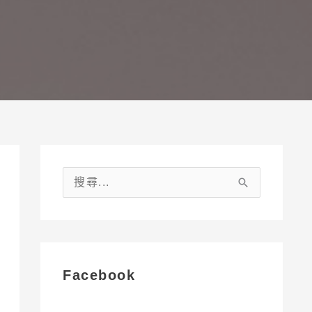
搜
尋
關
鍵
字
Facebook
: