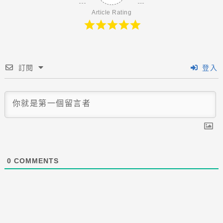
Article Rating
訂閱
登入
0
COMMENTS