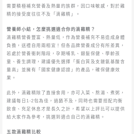
需要積極補充營養及熱量的族群，因口味敏感，對於雞
精的接受度往往不及「滴雞精」。
營養師小結，怎麼挑選適合你的滴雞精？
滴雞精營養豐富、熱量低，作為營養補充不易造成身體
負擔，送禮自用兩相宜！但各品牌營養成分有所差異，
若處於營養衝刺階段，孕期哺乳、銀髮保健、學齡孩
童、養生調理，建議優先選擇「蛋白質及支鏈氨基酸含
量高」並擁有「國家健康認證」的產品，確保健康效
果。
此外，滴雞精除了直接食用，亦可入菜、熬湯、煮粥，
建議每日1-2包為佳，過猶不及，同時也需要搭配均衡
飲食、充足休息才是長久之計，希望以上評比可以提供
給大家作為參考，挑選到適合自己的滴雞精。
五款滴雞精比較