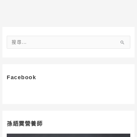
搜
尋
關
鍵
字
Facebook
:
孫語霙營養師