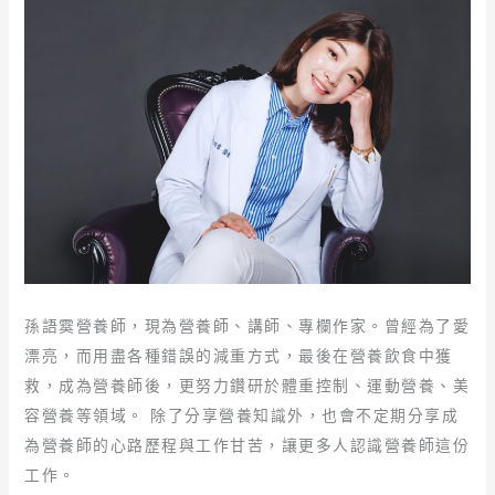
孫語霙營養師，現為營養師、講師、專欄作家。曾經為了愛
漂亮，而用盡各種錯誤的減重方式，最後在營養飲食中獲
救，成為營養師後，更努力鑽研於體重控制、運動營養、美
容營養等領域。 除了分享營養知識外，也會不定期分享成
為營養師的心路歷程與工作甘苦，讓更多人認識營養師這份
工作。