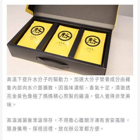
高溫下提升水分子的驅動力，加速大分子營養成分由雞
隻內部向水介面擴散，因風味濃郁、香氣十足，清澈透
亮金黃色像極了媽媽精心熬製的雞湯，個人覺得非常美
味。
高溫滅菌後常溫保存，不用擔心離開冷凍有食安風險，
隨身攜帶、探視送禮、放在辦公室都方便。