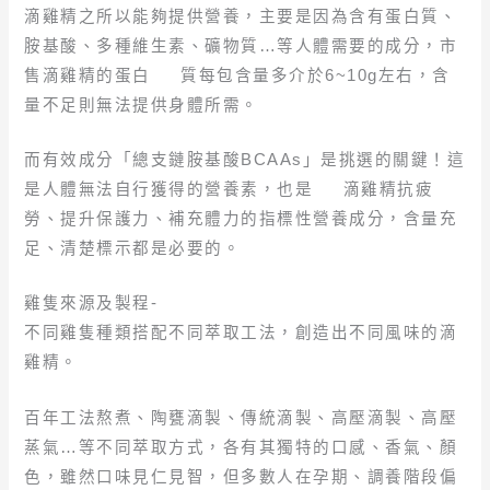
滴雞精之所以能夠提供營養，主要是因為含有蛋白質、
胺基酸、多種維生素、礦物質…等人體需要的成分，市
售滴雞精的蛋白 質每包含量多介於6~10g左右，含
量不足則無法提供身體所需。
而有效成分「總支鏈胺基酸BCAAs」是挑選的關鍵！這
是人體無法自行獲得的營養素，也是
滴
雞精抗疲
勞、提升保護力、補充體力的指標性營養成分，含量充
足、清楚標示都是必要的。
雞隻來源及製程-
不同雞隻種類搭配不同萃取工法，創造出不同風味的滴
雞精。
百年工法熬煮、陶甕滴製、傳統滴製、高壓滴製、高壓
蒸氣…等不同萃取方式，各有其獨特的口感、香氣、顏
色，雖然口味見仁見智，但多數人在孕期、調養階段偏