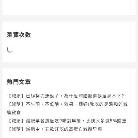
瀏覽次數
熱門文章
【減肥】已經努力運動了，為什麼體脂肪還是居高不下?
【減醣】不生酮、不低醣，效果一樣好!我吃的是溫和的減
醣飲食
【減肥】減肥早餐怎麼吃?吃對早餐，比別人多減5%體重
【減醣】減脂中，五款好吃的高蛋白減醣早餐