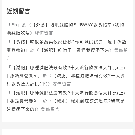
近期留言
「
Bb
」於〈
【外食】增肌減脂的SUBWAY飲食指南+我的
隱藏版吃法
〉發佈留言
「
【食譜】吃很多蔬菜依然便秘?你可以試試這一罐 | 孫語
霙營養師
」於〈
【減肥】吃錯了，難怪我瘦不下來
〉發佈留
言
「
【減肥】哪種減肥法最有效?十大流行飲食法大評比(上)
| 孫語霙營養師
」於〈
【減肥】哪種減肥法最有效?十大流
行飲食法大評比(下)
〉發佈留言
「
【減肥】哪種減肥法最有效?十大流行飲食法大評比(上)
| 孫語霙營養師
」於〈
【減肥】減肥到底該怎麼吃?我就是
這樣瘦下來的!
〉發佈留言