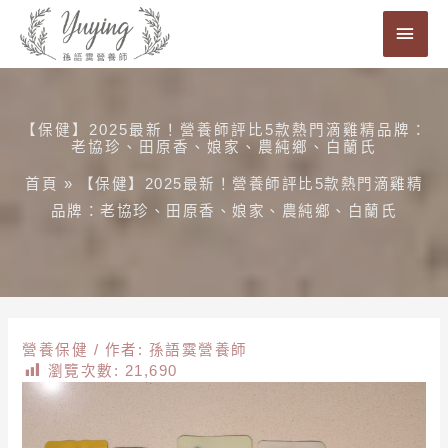
跳
主
至
要
主
要
選
內
【保健】2025最新！營養師評比5款熱門滴雞精品牌：
單
老協珍、田原香、娘家、農純鄉、白蘭氏
容
首頁
»
【保健】2025最新！營養師評比5款熱門滴雞精
品牌：老協珍、田原香、娘家、農純鄉、白蘭氏
營養保健
/ 作者:
孫語霙營養師
瀏覽次數:
21,690