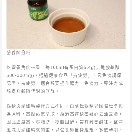
營養師分析：
以營養角度來看，每100ml有蛋白質5.4g(支鏈胺基酸
600-900mg)，通過健康食品「抗疲勞」，及免疫調節
認證，抗疲勞，適合想要提升體力、免疫力、專注力或
想提升新陳代謝的族群。
鷄精與滴雞精製作方式不同，白蘭氏鷄精以國際標準雞
為原料，高壓蒸氣萃取，經過高速精密離心去油去脂，
因此濃度高、零脂肪、零膽固醇，帶有雞隻鹹味，整體
風味比滴雞精來的重，以營養師自身經驗，多數孕期、