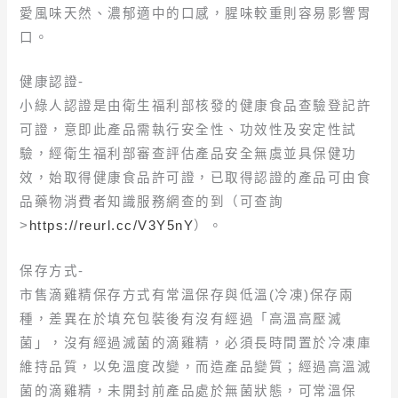
愛風味天然、濃郁適中的口感，腥味較重則容易影響胃
口。
健康認證-
小綠人認證是由衛生福利部核發的健康食品查驗登記許
可證，意即此產品需執行安全性、功效性及安定性試
驗，經衛生福利部審查評估產品安全無虞並具保健功
效，始取得健康食品許可證，已取得認證的產品可由食
品藥物消費者知識服務網查的到（可查詢
>
https://reurl.cc/V3Y5nY
）。
保存方式-
市售滴雞精保存方式有常溫保存與低溫(冷凍)保存兩
種，差異在於填充包裝後有沒有經過「高溫高壓滅
菌」，沒有經過滅菌的滴雞精，必須長時間置於冷凍庫
維持品質，以免溫度改變，而造產品變質；經過高溫滅
菌的滴雞精，未開封前產品處於無菌狀態，可常溫保