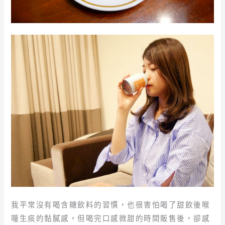
我平常沒有喝含糖飲料的習慣，也很害怕喝了甜飲後喉
嚨生痰的黏膩感，但喝完口感微甜的時間販售後，卻感