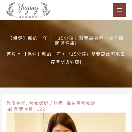
跳
主
至
要
主
要
選
內
【保健】新的一年，「15分鐘」幫我高效率地掌控時
單
間與健康!
容
首頁
»
【保健】新的一年，「15分鐘」幫我高效率地掌
控時間與健康!
保健食品
,
營養保健
/ 作者:
孫語霙營養師
瀏覽次數:
122