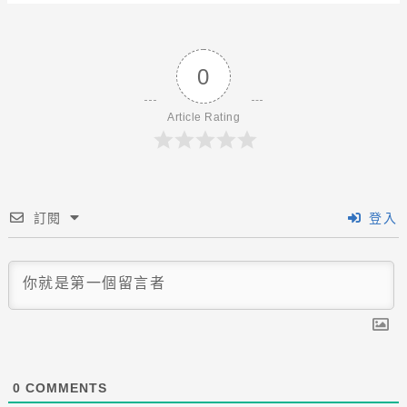
0
Article Rating
訂閱
登入
0
COMMENTS