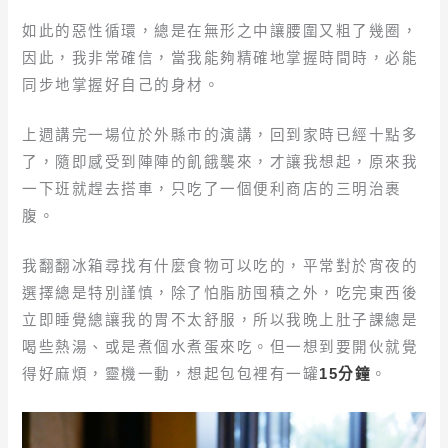
如此的惡性循環，總是在無形之中讓腰圍又粗了幾圈，
因此，我非常確信，當我能夠精確地掌握時間時，必能
同步地掌握好自己的身材。
上週講完一場位於外縣市的演講，回到家時已經十點多
了，隨即感受到陣陣的飢餓襲來，才讓我想起，原來我
一下班就趕去搭車，只吃了一個便利商店的三明治裹
腹。
我翻翻冰箱尋找有什麼食物可以吃的，平常對於宵夜的
選擇總是特別謹慎，除了怕脂肪囤積之外，吃完東西後
立即睡覺總讓我的胃不太舒服，所以我晚上肚子課總是
喝些熱湯、或是煮個水煮蛋來吃。但一想到要開伙就覺
得好麻煩，靈機一動，想起包包裡有一罐
15分鐘
。