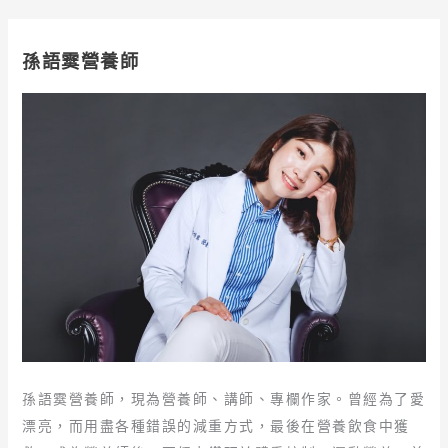
孫語霙營養師
孫語霙營養師，現為營養師、講師、專欄作家。曾經為了愛
漂亮，而用盡各種錯誤的減重方式，最後在營養飲食中獲