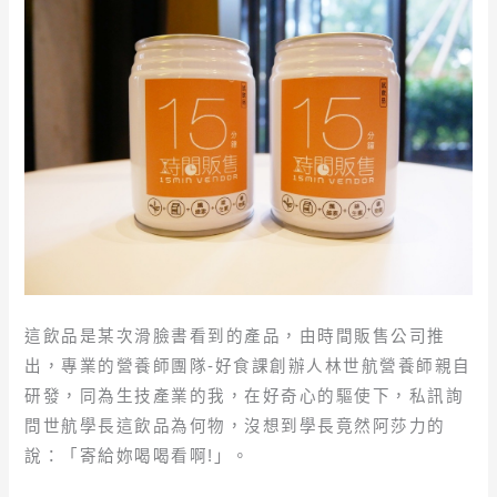
這飲品是某次滑臉書看到的產品，由時間販售公司推
出，專業的營養師團隊-好食課創辦人林世航營養師親自
研發，同為生技產業的我，在好奇心的驅使下，私訊詢
問世航學長這飲品為何物，沒想到學長竟然阿莎力的
說：「寄給妳喝喝看啊!」。