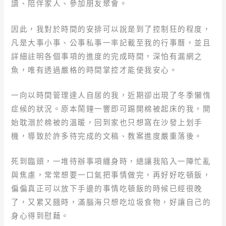
讀、陪伴家人、參加朋友聚會。
因此，我對於時間的安排可以說是到了控制狂的程度，
凡是大事小事、公事私事一率記載至我的行事曆，並且
詳細註明各個事項的進度的完成時間，深怕有漏網之
魚，唯有透過嚴格的時間掌控才能使我安心。
一向以時間管理達人自居的我，近期卻出現了冬季懶惰
症候的狀況。原本鬧鐘一響即可踢開棉被起床的我，開
始耽溺於棉被的溫暖，回到家也只想窩在沙發上划手
機，導致於許多待完成的文稿、教案進度嚴重落後。
死到臨頭，一堆待辦事項纏身時，總讓我陷入一陣忙亂
與焦慮，常常想要一口氣把事情做完，再好好吃頓飯，
偏偏真正可以放下手邊的事情吃頓飯的時候已經很晚
了，又累又餓時，滿腦海只想吃垃圾食物，好讓自己的
身心得到慰藉。