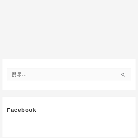
搜
尋
關
鍵
字
Facebook
: