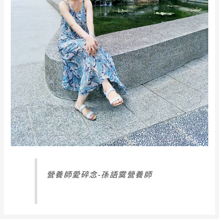
營養師愛碎念-孫語霙營養師