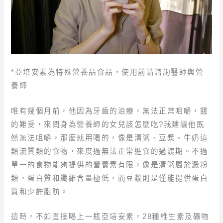
*亞培安素為特殊營養品食品，使用前請諮詢醫師與營
養師
唯有幾個月前，他因為牙齒的治療，無法正常咀嚼，餓
的難受，來問身為營養師的女兒該怎麼吃?我建議他既
然無法咀嚼，那麼就用喝的，像是清粥、豆漿、牛奶這
類流質類的食物，來度過無法正常進食的過渡期。不過
單一的食物能夠提供的營養素有限，像是清粥屬於澱粉
類，蛋白質和纖維含量極低，而豆漿則是僅能提供蛋白
質和少許脂肪。
這時，不如直接喝上一瓶亞培安素，28種維生素及礦物