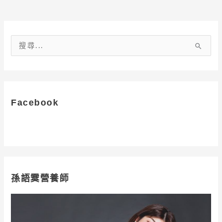
搜
尋
關
鍵
字
Facebook
:
孫語霙營養師