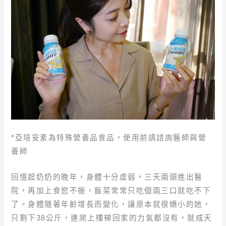
*亞培安素為特殊營養品食品，使用前請諮詢醫師與營
養師
回憶起奶奶的晚年，身體十分虛弱，三天兩頭進出醫
院，再加上食慾不振，飯菜常常只吃個兩三口就吃不下
了。身體隨著年齡增長而變化，讓原本就很嬌小的她，
只剩下38公斤，連爬上樓梯回家的力氣都沒有，就成天