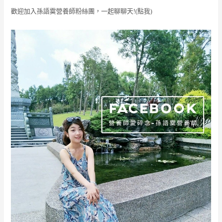
歡迎加入孫語霙營養師粉絲團，一起聊聊天!(點我)