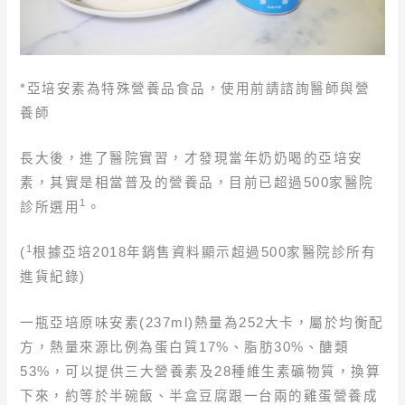
*亞培安素為特殊營養品食品，使用前請諮詢醫師與營
養師
長大後，進了醫院實習，才發現當年奶奶喝的亞培安
素，其實是相當普及的營養品，目前已超過500家醫院
1
診所選用
。
1
(
根據亞培2018年銷售資料顯示超過500家醫院診所有
進貨紀錄)
一瓶亞培原味安素(237ml)熱量為252大卡，屬於均衡配
方，熱量來源比例為蛋白質17%、脂肪30%、醣類
53%，可以提供三大營養素及28種維生素礦物質，換算
下來，約等於半碗飯、半盒豆腐跟一台兩的雞蛋營養成