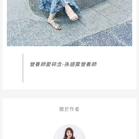
營養師愛碎念-孫語霙營養師
關於作者