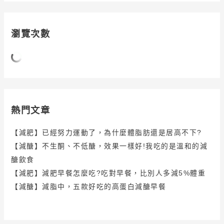
瀏覽次數
熱門文章
【減肥】已經努力運動了，為什麼體脂肪還是居高不下?
【減醣】不生酮、不低醣，效果一樣好!我吃的是溫和的減
醣飲食
【減肥】減肥早餐怎麼吃?吃對早餐，比別人多減5%體重
【減醣】減脂中，五款好吃的高蛋白減醣早餐