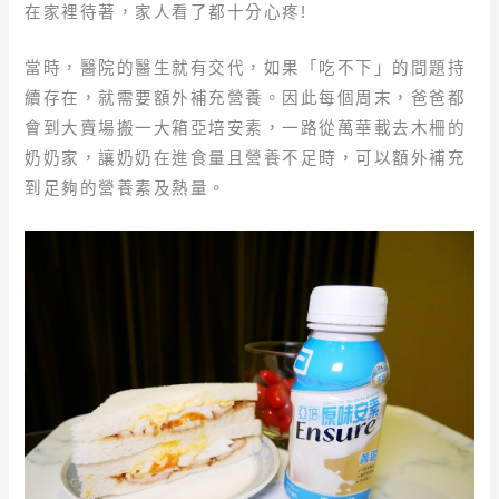
在家裡待著，家人看了都十分心疼!
當時，醫院的醫生就有交代，如果「吃不下」的問題持
續存在，就需要額外補充營養。因此每個周末，爸爸都
會到大賣場搬一大箱亞培安素，一路從萬華載去木柵的
奶奶家，讓奶奶在進食量且營養不足時，可以額外補充
到足夠的營養素及熱量。