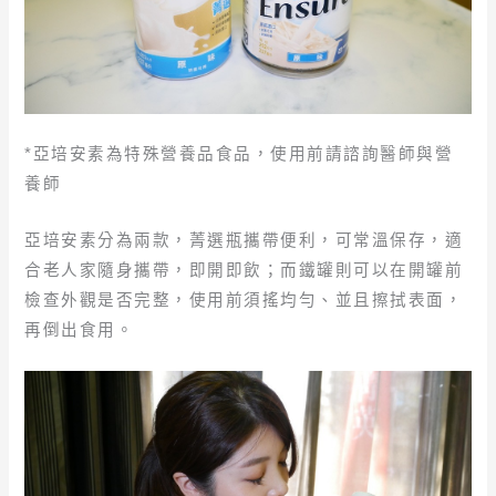
*亞培安素為特殊營養品食品，使用前請諮詢醫師與營
養師
亞培安素分為兩款，菁選瓶攜帶便利，可常溫保存，適
合老人家隨身攜帶，即開即飲；而鐵罐則可以在開罐前
檢查外觀是否完整，使用前須搖均勻、並且擦拭表面，
再倒出食用。