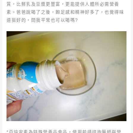
質，比鮮乳及豆漿更豐富，更能提供人體所必需營養
素。爸爸說喝了之後，飽足感和精神好多了，也覺得味
道挺好的，問我平常也可以喝嗎?
*亞培安素為特殊營養品食品，使用前請諮詢醫師與營