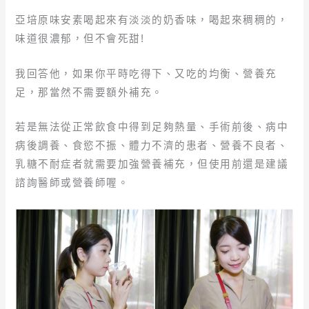
亞培原味安素喝起來有淡淡的奶香味，喝起來稠稠的，
味道很濃郁，但不會死甜!
我回答他，如果你平時吃得下、又吃的均衡、營養充
足，那當然不需要額外補充。
若是無法從正常飲食中得到足夠熱量、手術前後、病中
病後調養、食慾不振、體力不濟的患者、營養不良者、
乳糖不耐症者就需要加強營養補充，但使用前還是建議
諮詢醫師或營養師喔。