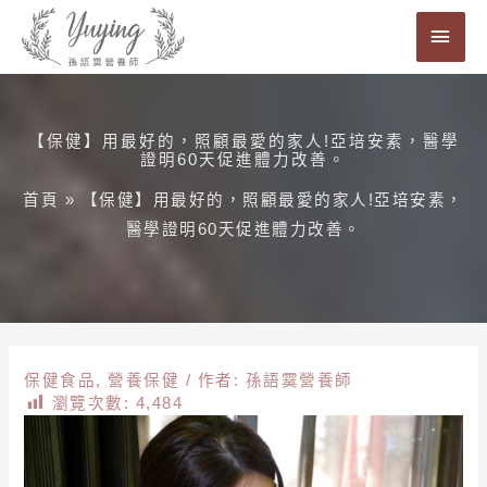
跳
主
至
要
主
要
選
內
【保健】用最好的，照顧最愛的家人!亞培安素，醫學
單
證明60天促進體力改善。
容
首頁
»
【保健】用最好的，照顧最愛的家人!亞培安素，
醫學證明60天促進體力改善。
保健食品
,
營養保健
/ 作者:
孫語霙營養師
瀏覽次數:
4,484