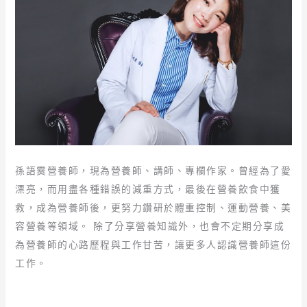
孫語霙營養師，現為營養師、講師、專欄作家。曾經為了愛
漂亮，而用盡各種錯誤的減重方式，最後在營養飲食中獲
救，成為營養師後，更努力鑽研於體重控制、運動營養、美
容營養等領域。 除了分享營養知識外，也會不定期分享成
為營養師的心路歷程與工作甘苦，讓更多人認識營養師這份
工作。