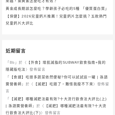
來臨，葉黃素怎麼吃才有效？
黃金成長期該怎麼吃？學齡孩子必吃的5種 「優質蛋白質」
【保健】2026兒童鈣片推薦！兒童鈣片怎麼挑？五款熱門
兒童鈣片大評比
近期留言
「
Bb
」於〈
【外食】增肌減脂的SUBWAY飲食指南+我的
隱藏版吃法
〉發佈留言
「
【食譜】吃很多蔬菜依然便秘?你可以試試這一罐 | 孫語
霙營養師
」於〈
【減肥】吃錯了，難怪我瘦不下來
〉發佈留
言
「
【減肥】哪種減肥法最有效?十大流行飲食法大評比(上)
| 孫語霙營養師
」於〈
【減肥】哪種減肥法最有效?十大流
行飲食法大評比(下)
〉發佈留言