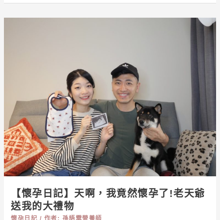
孕
哺
【懷
營
孕
養
日
配
記】
方
天
啊，
我
竟
然
懷
孕
了!
老
天
【懷孕日記】天啊，我竟然懷孕了!老天爺
爺
送我的大禮物
送
懷孕日記
/ 作者:
孫語霙營養師
我