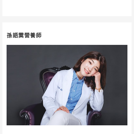
孫語霙營養師