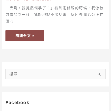
的
「天啊，我竟然懷孕了！」看到兩條線的時候，我像被
大
閃電劈到一樣，驚訝地說不出話來，廁所外我老公正在
禮
開心
物
閱讀全文 »
搜
尋
關
鍵
字
Facebook
: