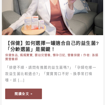
罐
適
合
自
己
的
益
【保健】如何選擇一罐適合自己的益生菌?
生
「分齡選菌」是關鍵！
菌?
保健食品
,
媽媽寶寶
,
嬰幼兒營養
,
懷孕日記
,
營養保健
/ 作者:
孫語
「分
霙營養師
齡
選
「排便不順，請問有推薦的益生菌嗎?」「孕婦吃哪一
菌」
款益生菌比較適合?」「寶寶胃口不好、換季常打噴
是
嚏，該 […]
關
鍵！
閱讀全文 »