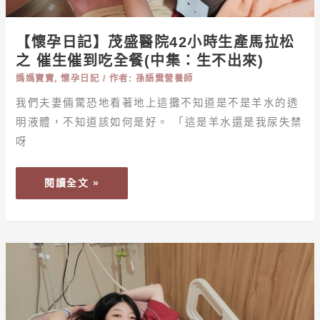
產
馬
【懷孕日記】茂盛醫院42小時生產馬拉松
拉
之 催生催到吃全餐(中集：生不出來)
松
之
媽媽寶寶
,
懷孕日記
/ 作者:
孫語霙營養師
催
我們夫妻倆驚恐地看著地上這攤不知道是不是羊水的透
生
明液體，不知道該如何是好。 「這是羊水還是我尿失禁
催
呀
到
吃
閱讀全文 »
全
餐
(中
集：
【懷
生
孕
不
日
出
記】
來)