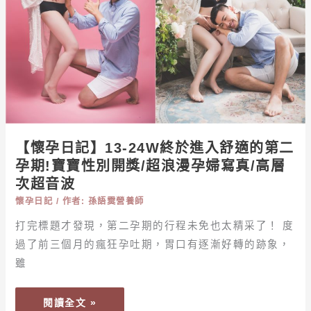
於
進
入
舒
適
的
第
二
【懷孕日記】13-24W終於進入舒適的第二
孕
孕期!寶寶性別開獎/超浪漫孕婦寫真/高層
期!
次超音波
寶
寶
懷孕日記
/ 作者:
孫語霙營養師
性
打完標題才發現，第二孕期的行程未免也太精采了！ 度
別
過了前三個月的瘋狂孕吐期，胃口有逐漸好轉的跡象，
開
雖
獎/
超
閱讀全文 »
浪