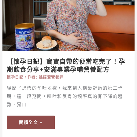
自
帶
的
便
當
吃
完
了！
【懷孕日記】寶寶自帶的便當吃完了！孕
孕
期飲食分享+安滿專業孕哺營養配方
期
飲
懷孕日記
/ 作者:
孫語霙營養師
食
經歷了恐怖的孕吐地獄，我來到人稱最舒適的第二孕
分
期，這一段期間，嘔吐和反胃的頻率真的有下降的趨
享
勢，胃口
+安
滿
閱讀全文 »
專
業