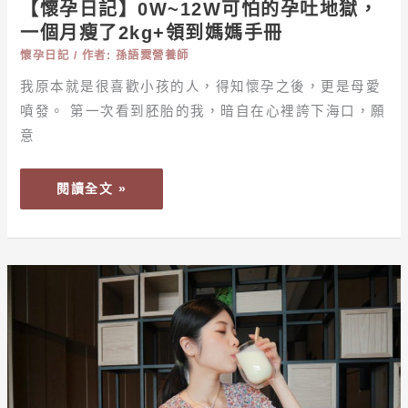
【懷孕日記】0W~12W可怕的孕吐地獄，
瘦
一個月瘦了2kg+領到媽媽手冊
了
2KG+領
懷孕日記
/ 作者:
孫語霙營養師
到
我原本就是很喜歡小孩的人，得知懷孕之後，更是母愛
媽
噴發。 第一次看到胚胎的我，暗自在心裡誇下海口，願
媽
意
手
冊
閱讀全文 »
【懷
孕
日
記】
寶
寶