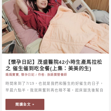
茂
盛
醫
院
42
小
時
生
產
馬
【懷孕日記】茂盛醫院42小時生產馬拉松
拉
之 催生催到吃全餐(上集：美美的生)
松
之
媽媽寶寶
,
懷孕日記
/ 作者:
孫語霙營養師
催
時間來到了7/19，也就是我們和醫生約好催生的日子，
生
早晨六點半，我就興奮到再也睡不著，起床盥洗後幫自
催
到
閱讀全文 »
吃