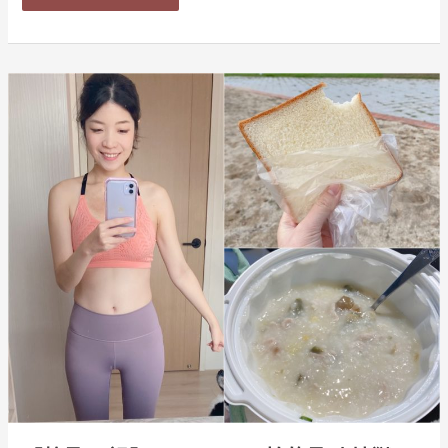
漫
孕
婦
【懷
寫
孕
真/
日
高
記】
層
0W~12W
次
可
超
怕
音
的
波
孕
吐
地
獄，
一
個
月