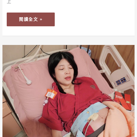
上
催
生
閱讀全文 »
催
到
吃
全
【懷
餐
孕
(下
日
集：
記】
來
茂
剖
盛
腹
醫
吧)
院
42
小
時
生