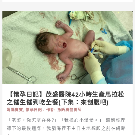
【懷
孕
日
記】
茂
盛
醫
院
42
小
時
【懷孕日記】茂盛醫院42小時生產馬拉松
生
之催生催到吃全餐(下集：來剖腹吧)
產
媽媽寶寶
,
懷孕日記
/ 作者:
孫語霙營養師
馬
拉
「老婆，你怎麼在哭?」「我擔心小漢堡。」 聽到護理
松
師下的最後通牒，我腦海裡不由自主地想起之前在網路
之