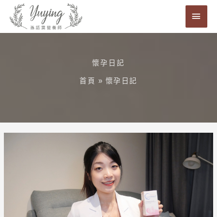
跳
主
至
要
主
要
選
內
懷孕日記
單
容
首頁
»
懷孕日記
【保
健】
如
何
選
擇
一