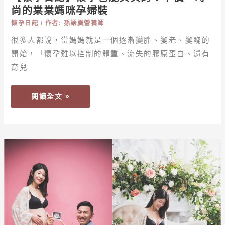
尚的棠棠媽咪孕婦裝
棠
棠
懷孕日記
/ 作者:
孫語霙營養師
媽
很多人都說，當媽媽就是一個逐漸變胖、變老、變醜的
咪
開始，「懷孕難以控制的體重、流失的膠原蛋白、還有
孕
育兒
婦
裝
閱讀全文 »
【懷
孕
日
記】
13-
24W
終