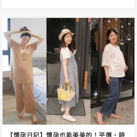
全
餐
(上
【懷
集：
孕
美
日
美
記】
的
懷
生)
孕
也
能
美
美
的！
平
價、
時
尚
【懷孕日記】懷孕也能美美的！平價、時
的