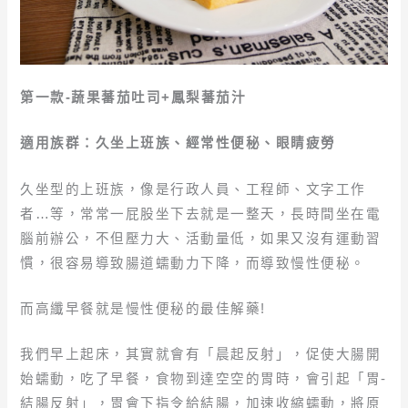
第一款-蔬果蕃茄吐司+鳳梨蕃茄汁
適用族群：久坐上班族、經常性便秘、眼睛疲勞
久坐型的上班族，像是行政人員、工程師、文字工作
者…等，常常一屁股坐下去就是一整天，長時間坐在電
腦前辦公，不但壓力大、活動量低，如果又沒有運動習
慣，很容易導致腸道蠕動力下降，而導致慢性便秘。
而高纖早餐就是慢性便秘的最佳解藥!
我們早上起床，其實就會有「晨起反射」，促使大腸開
始蠕動，吃了早餐，食物到達空空的胃時，會引起「胃-
結腸反射」，胃會下指令給結腸，加速收縮蠕動，將原