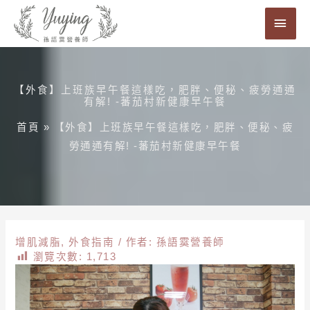
跳
主
至
要
主
要
選
內
【外食】上班族早午餐這樣吃，肥胖、便秘、疲勞通通
單
有解! -蕃茄村新健康早午餐
容
首頁
»
【外食】上班族早午餐這樣吃，肥胖、便秘、疲
勞通通有解! -蕃茄村新健康早午餐
增肌減脂
,
外食指南
/ 作者:
孫語霙營養師
瀏覽次數:
1,713