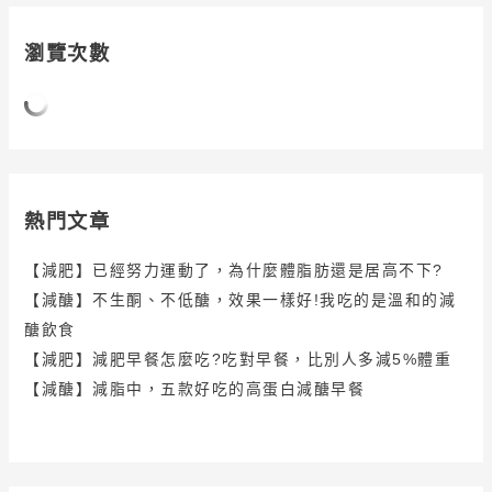
瀏覽次數
熱門文章
【減肥】已經努力運動了，為什麼體脂肪還是居高不下?
【減醣】不生酮、不低醣，效果一樣好!我吃的是溫和的減
醣飲食
【減肥】減肥早餐怎麼吃?吃對早餐，比別人多減5%體重
【減醣】減脂中，五款好吃的高蛋白減醣早餐