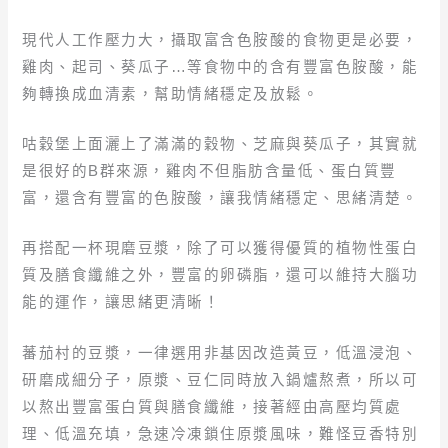
現代人工作壓力大，攝取富含色胺酸的食物更是必要，
雞肉、起司、葵瓜子…等食物中的含有豐富色胺酸，能
夠轉換成血清素，幫助情緒穩定及放鬆。
咕穀堡上面灑上了滿滿的穀物、芝麻與葵瓜子，其實就
是很好的B群來源，雞肉不但脂肪含量低、蛋白質豐
富，還含有豐富的色胺酸，讓我情緒穩定、思緒清楚。
再搭配一杯現磨豆漿，除了可以獲得優質的植物性蛋白
質及膳食纖維之外，豐富的卵磷脂，還可以維持大腦功
能的運作，讓思緒更清晰！
蕃茄村的豆漿，一律選用非基因改造黃豆，低溫浸泡、
研磨成細分子，原漿、豆仁同時放入鍋爐熬煮，所以可
以熬出豐富蛋白質與膳食纖維，接著經由高壓均質處
理、低溫充填，急速冷凍鎖住原漿風味，難怪豆香特別