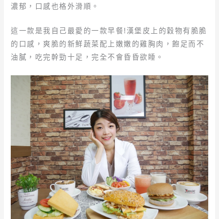
濃郁，口感也格外滑順。
這一款是我自己最愛的一款早餐!漢堡皮上的穀物有脆脆
的口感，爽脆的新鮮蔬菜配上嫩嫩的雞胸肉，飽足而不
油膩，吃完幹勁十足，完全不會昏昏欲睡。