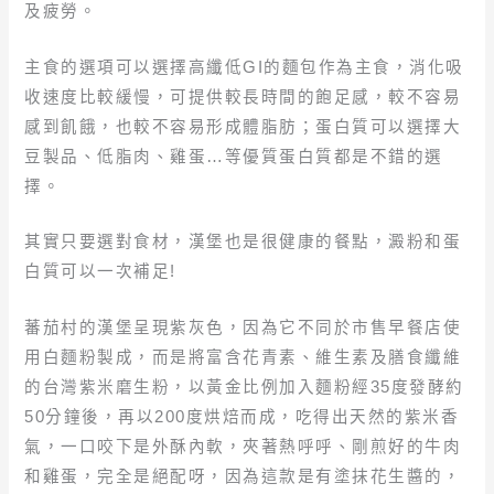
及疲勞。
主食的選項可以選擇高纖低GI的麵包作為主食，消化吸
收速度比較緩慢，可提供較長時間的飽足感，較不容易
感到飢餓，也較不容易形成體脂肪；蛋白質可以選擇大
豆製品、低脂肉、雞蛋…等優質蛋白質都是不錯的選
擇。
其實只要選對食材，漢堡也是很健康的餐點，澱粉和蛋
白質可以一次補足!
蕃茄村的漢堡呈現紫灰色，因為它不同於市售早餐店使
用白麵粉製成，而是將富含花青素、維生素及膳食纖維
的台灣紫米磨生粉，以黃金比例加入麵粉經35度發酵約
50分鐘後，再以200度烘焙而成，吃得出天然的紫米香
氣，一口咬下是外酥內軟，夾著熱呼呼、剛煎好的牛肉
和雞蛋，完全是絕配呀，因為這款是有塗抹花生醬的，