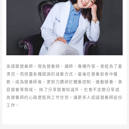
孫語霙營養師，現為營養師、講師、專欄作家。曾經為了愛
漂亮，而用盡各種錯誤的減重方式，最後在營養飲食中獲
救，成為營養師後，更努力鑽研於體重控制、運動營養、美
容營養等領域。 除了分享營養知識外，也會不定期分享成
為營養師的心路歷程與工作甘苦，讓更多人認識營養師這份
工作。