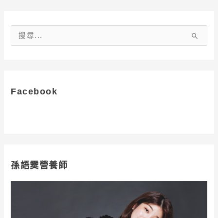
搜
尋
關
鍵
字
Facebook
:
孫語霙營養師