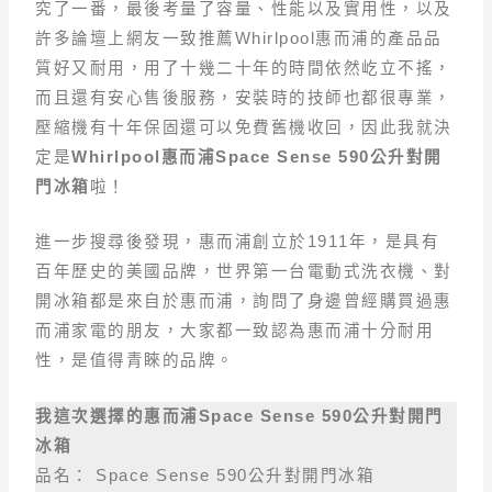
究了一番，最後考量了容量、性能以及實用性，以及
許多論壇上網友一致推薦Whirlpool惠而浦的產品品
質好又耐用，用了十幾二十年的時間依然屹立不搖，
而且還有安心售後服務，安裝時的技師也都很專業，
壓縮機有十年保固還可以免費舊機收回，因此我就決
定是
Whirlpool惠而浦Space Sense 590公升對開
門冰箱
啦！
進一步搜尋後發現，惠而浦創立於1911年，是具有
百年歷史的美國品牌，世界第一台電動式洗衣機、對
開冰箱都是來自於惠而浦，詢問了身邊曾經購買過惠
而浦家電的朋友，大家都一致認為惠而浦十分耐用
性，是值得青睞的品牌。
我這次選擇的惠而浦Space Sense 590公升對開門
冰箱
品名： Space Sense 590公升對開門冰箱