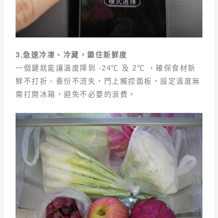
3.急速冷凍、冷藏，鎖住新鮮度
一個鍵就能讓溫度降到 -24℃ 及 2℃ ，確保食材新
鮮不打折、養份不流失，門上觸控面板，設定溫度無
需打開冰箱，避免不必要的浪費。