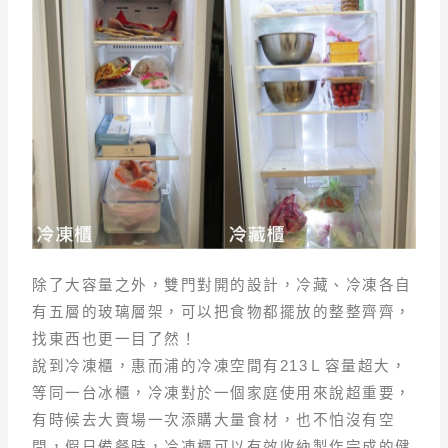
除了大容量之外，雙門對開的設計，冷藏、冷凍各自
有五層的玻璃層架，可以把食物都擺放的整整齊齊，
找東西也更一目了然！
說到冷凍櫃，惠而浦的冷凍空間有213Ｌ容量超大，
等同一台冰櫃，冷凍對於一個家庭使用來說超重要，
有時候去大賣場一次添購大量食材，也不怕沒有空
間，假日備餐時，冷凍櫃可以有效收納製作完成的健