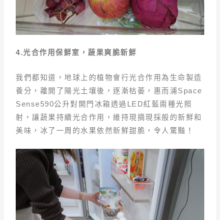
4.光合作用保鮮室，蔬果爽脆新鮮
我們都知道，地球上的植物會行光合作用為生命製造
養分，離開了陽光土壤後，逐漸枯萎，惠而浦Space
Sense590公升對開門冰箱透過LED紅藍兩種光照
射，讓蔬果持續光合作用，維持現摘現採般的新鮮和
美味，冰了一周的水果依然新鮮甜脆，令人驚豔！