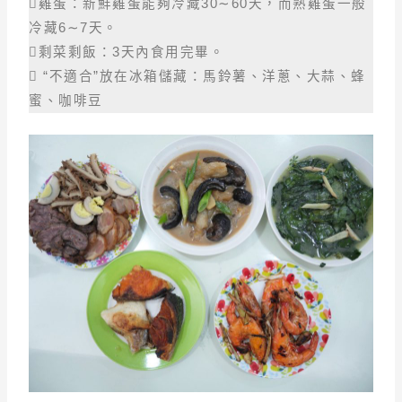
雞蛋：新鮮雞蛋能夠冷藏30∼60天，而熟雞蛋一般
冷藏6∼7天。
剩菜剩飯：3天內食用完畢。
 “不適合”放在冰箱儲藏：馬鈴薯、洋蔥、大蒜、蜂
蜜、咖啡豆