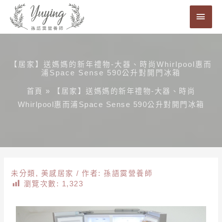
跳
主
至
要
主
要
選
內
【居家】送媽媽的新年禮物-大器、時尚Whirlpool惠而
單
浦Space Sense 590公升對開門冰箱
容
首頁
»
【居家】送媽媽的新年禮物-大器、時尚
Whirlpool惠而浦Space Sense 590公升對開門冰箱
未分類
,
美感居家
/ 作者:
孫語霙營養師
瀏覽次數:
1,323