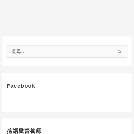
搜
尋
關
鍵
字
Facebook
:
孫語霙營養師