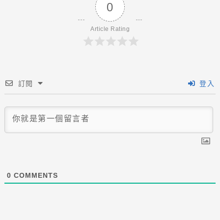
0
Article Rating
訂閱
登入
0
COMMENTS