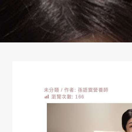
未分類
/ 作者:
孫語霙營養師
瀏覽次數:
166