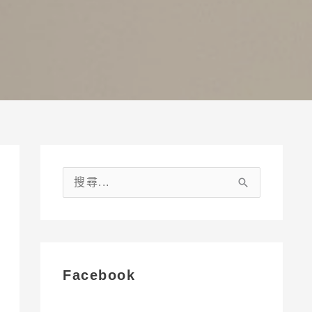
搜
尋
關
鍵
字
Facebook
: