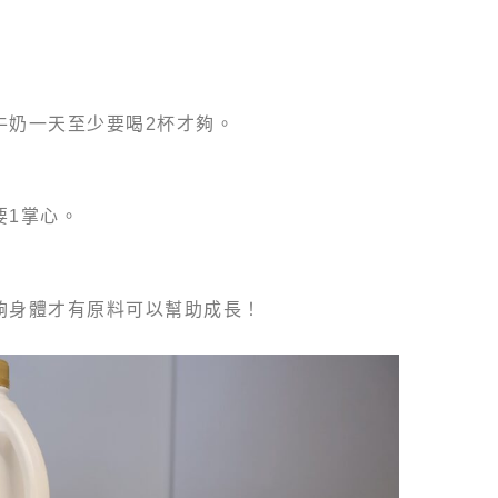
牛奶一天至少要喝2杯才夠。
要1掌心。
夠身體才有原料可以幫助成長！