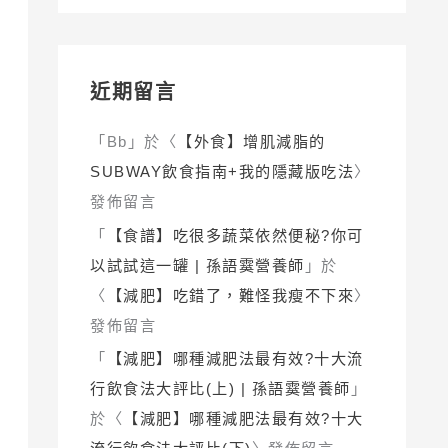
近期留言
「
Bb
」於〈
【外食】增肌減脂的
SUBWAY飲食指南+我的隱藏版吃法
〉
發佈留言
「
【食譜】吃很多蔬菜依然便秘?你可
以試試這一罐 | 孫語霙營養師
」於
〈
【減肥】吃錯了，難怪我瘦不下來
〉
發佈留言
「
【減肥】哪種減肥法最有效?十大流
行飲食法大評比(上) | 孫語霙營養師
」
於〈
【減肥】哪種減肥法最有效?十大