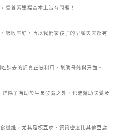
食，營養素達標基本上沒有問題！
質，吸收率好，所以我們家孩子的早餐天天都有
讓吃進去的鈣真正被利用，幫助骨骼與牙齒。
，鋅除了有助於生長發育之外，也能幫助味覺及
膳食纖維，尤其是板豆腐，鈣質密度比其他豆腐