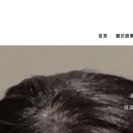
跳
至
主
要
首頁
關於語
內
容
首