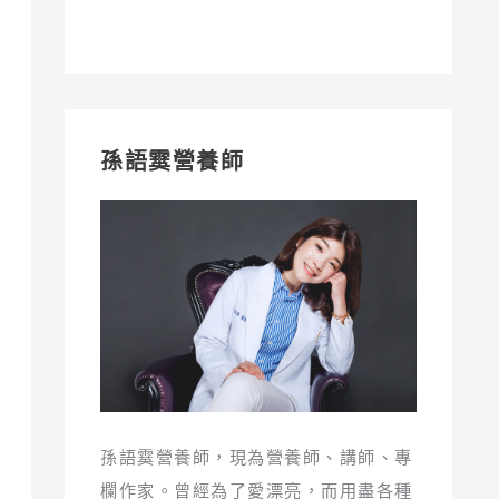
孫語霙營養師
孫語霙營養師，現為營養師、講師、專
欄作家。曾經為了愛漂亮，而用盡各種