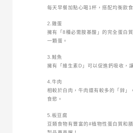
每天早餐加點心喝1杯，搭配均衡飲
2.雞蛋
擁有「8種必需胺基酸」的完全蛋白
一顆蛋。
3.鮭魚
擁有「維生素D」可以促進鈣吸收，
4.牛肉
相較於白肉，牛肉還有較多的「鋅」
食慾。
5.板豆腐
豆類食物有豐富的#植物性蛋白質和
製品更高喔！