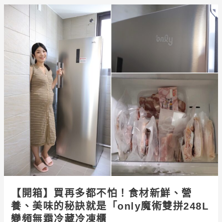
煙
【開
神
箱】
機
買
「BEST
再
靠
多
壁
都
近
不
吸
怕！
式
食
抽
材
油
新
煙
鮮、
機
營
G3150」
養、
美
【開箱】買再多都不怕！食材新鮮、營
味
養、美味的秘訣就是「only魔術雙拼248L
的
變頻無霜冷藏冷凍櫃
秘