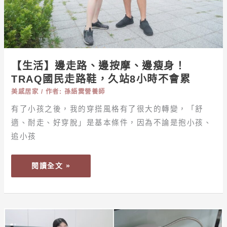
瘦
菌
身！
降
TRAQ
低
國
過
民
敏
【生活】邊走路、邊按摩、邊瘦身！
走
原、
TRAQ國民走路鞋，久站8小時不會累
路
高
鞋，
美感居家
/ 作者:
孫語霙營養師
溫
久
有了小孩之後，我的穿搭風格有了很大的轉變，「舒
洗
站
適、耐走、好穿脫」是基本條件，因為不論是抱小孩、
臭
8
追小孩
衣
小
臭
時
襪
閱讀全文 »
不
快
會
速
累
淨
【生
味，
活】