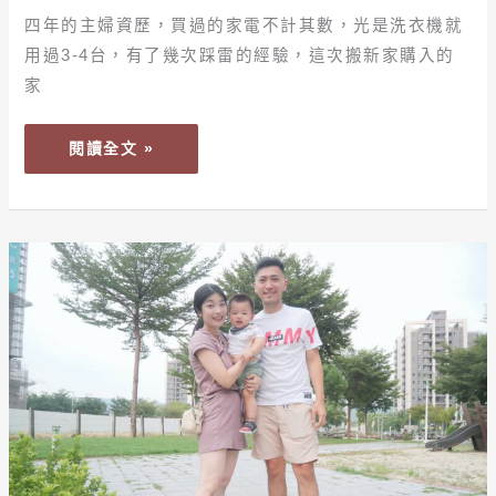
省
洗
四年的主婦資歷，買過的家電不計其數，光是洗衣機就
水
衣
用過3-4台，有了幾次踩雷的經驗，這次搬新家購入的
節
機
家
能
（OF12-
M62UD）
閱讀全文 »
開
箱！
一
小
【生
時
活】
完
邊
成
走
洗
路、
烘
邊
脱、
按
蒸
摩、
汽
邊
殺