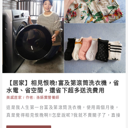
恨
晚!
富
及
第
滾
筒
洗
衣
機，
省
【居家】相見恨晚!富及第滾筒洗衣機，省
水
水電、省空間，還省下超多送洗費用
電、
省
美感居家
/ 作者:
孫語霙營養師
空
這是我人生第一台富及第滾筒洗衣機，使用兩個月後，
間，
真是覺得相見恨晚啊!!怎麼說呢?我就不賣關子了，直接
還
省