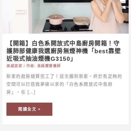
式
中
島
廚
房
開
【開箱】白色系開放式中島廚房開箱！守
箱！
護肺部健康我選廚房無煙神機「best靠壁
守
近吸式抽油煙機G3150」
護
美感居家
/ 作者:
孫語霙營養師
肺
新家的廚房總算完工了！這次搬到新家，終於有足夠的
部
健
空間可以打造我夢寐以求的「白色系開放式中島廚
康
房」，在 […]
我
選
閱讀全文 »
廚
房
無