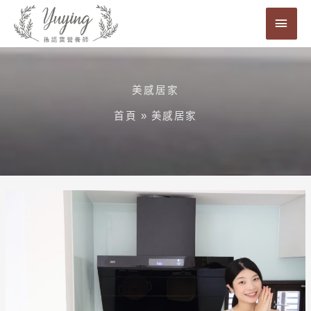
跳
主
至
要
主
要
選
內
美感居家
單
容
首頁
»
美感居家
【開
箱】
白
色
系
開
放