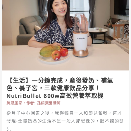
分
醣
鐘
常
完
備
成，
菜
產
後
發
奶、
補
氣
色、
【生活】一分鐘完成，產後發奶、補氣
養
色、養子宮，三款健康飲品分享！
子
NutriBullet 600w高效營養萃取機
宮，
三
美感居家
/ 作者:
孫語霙營養師
款
從月子中心回家之後，我得獨自一人和嬰兒奮戰，這才
健
發現-全職媽媽的生活不是一般人能想像的，餵不飽的嬰
康
兒