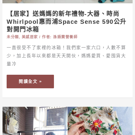
尚
【居家】送媽媽的新年禮物-大器、時尚
WHIRLPOOL
Whirlpool惠而浦Space Sense 590公升
惠
對開門冰箱
而
浦
未分類
,
美感居家
/ 作者:
孫語霙營養師
SPACE
一直很受不了家裡的冰箱！我們家一家六口，人數不算
SENSE
少，加上長年以來都是天天開伙，媽媽愛買、愛囤貨大
590
量冷
公
升
閱讀全文 »
對
開
門
冰
【居
箱
家】
相
見