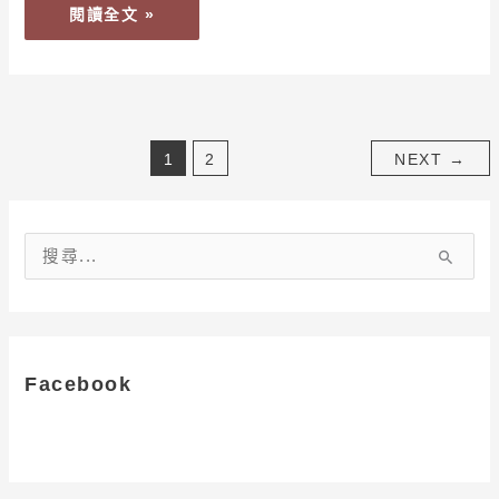
閱讀全文 »
下
超
多
送
洗
1
2
NEXT
→
費
用
搜
尋
關
鍵
字
Facebook
: