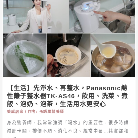
根
先
本
淨
是
水、
家
再
庭
整
和
水，
諧
PANASONIC
救
鹼
星！
性
離
子
【生活】先淨水、再整水，Panasonic鹼
整
性離子整水器TK-AS46，飲用、洗菜、煮
水
飯、泡奶、泡茶，生活用水更安心
器
美感居家
/ 作者:
孫語霙營養師
TK-
身為營養師，我常常強調「喝水」的重要性，很多時候
AS46，
飲
減肥卡關、排便不順、消化不良、經常中暑…其實都和