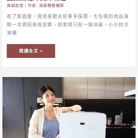
美感居家
/ 作者:
孫語霙營養師
訣
就
有了家庭後，我很喜歡去好事多採買，大包裝的肉品海
是
鮮一次買回來很划算，但家裡只有一個冰箱，小小的冷
「ONLY
凍櫃
魔
術
閱讀全文 »
雙
拼
248L
變
【開
頻
箱】
無
早
霜
買
冷
早
藏
享
冷
受！
凍
拯
櫃