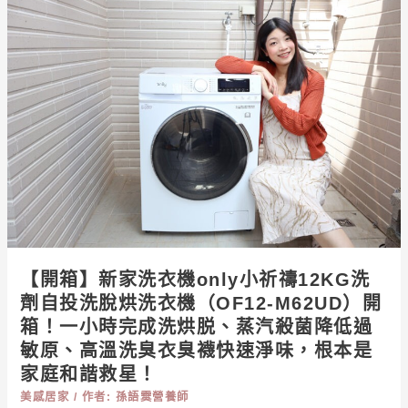
免
箱】
安
新
裝
家
洗
洗
烘
衣
碗
機
機，
ONLY
實
小
測
祈
結
禱
果
12KG
比
洗
【開箱】新家洗衣機only小祈禱12KG洗
手
劑
劑自投洗脫烘洗衣機（OF12-M62UD）開
洗
自
箱！一小時完成洗烘脱、蒸汽殺菌降低過
更
投
敏原、高溫洗臭衣臭襪快速淨味，根本是
乾
洗
家庭和諧救星！
淨
脫
美感居家
/ 作者:
孫語霙營養師
更
烘