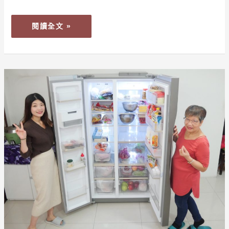
飲
品
閱讀全文 »
分
享！
NUTRIBULLET
600W
【居
高
家】
效
送
營
媽
養
媽
萃
的
取
新
機
年
禮
物-
大
器、
時