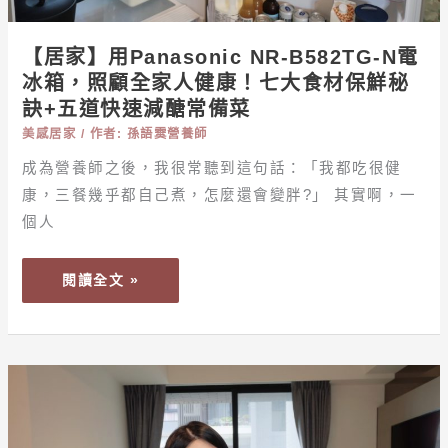
全
家
【居家】用Panasonic NR-B582TG-N電
人
冰箱，照顧全家人健康！七大食材保鮮秘
健
訣+五道快速減醣常備菜
康！
七
美感居家
/ 作者:
孫語霙營養師
大
成為營養師之後，我很常聽到這句話：「我都吃很健
食
康，三餐幾乎都自己煮，怎麼還會變胖?」 其實啊，一
材
個人
保
鮮
閱讀全文 »
秘
訣
+五
道
【生
快
活】
速
一
減