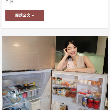
用、
水份
洗
菜、
閱讀全文 »
煮
飯、
泡
奶、
【居
泡
家】
茶，
用
生
PANASONIC
活
NR-
用
B582TG-
水
N
更
電
安
冰
心
箱，
照
顧