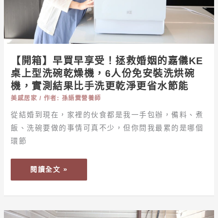
救
婚
姻
的
嘉
【開箱】早買早享受！拯救婚姻的嘉儀KE
儀
桌上型洗碗乾燥機，6人份免安裝洗烘碗
KE
機，實測結果比手洗更乾淨更省水節能
桌
美感居家
/ 作者:
孫語霙營養師
上
從結婚到現在，家裡的伙食都是我一手包辦，備料、煮
型
洗
飯、洗碗要做的事情可真不少，但你問我最累的是哪個
碗
環節
乾
燥
閱讀全文 »
機，
6
人
份
【開