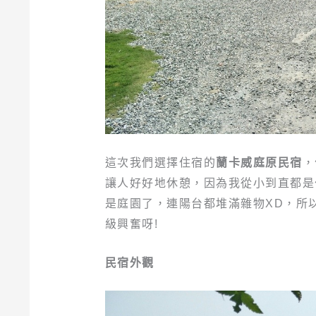
這次我們選擇住宿的
蘭卡威庭原民宿
，
讓人好好地休憩，因為我從小到直都是
是庭園了，連陽台都堆滿雜物XD，所
級興奮呀!
民宿外觀