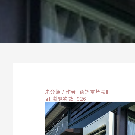
未分類
/ 作者:
孫語霙營養師
瀏覽次數:
926