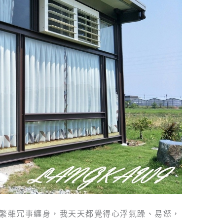
繁雜冗事纏身，我天天都覺得心浮氣躁、易怒，