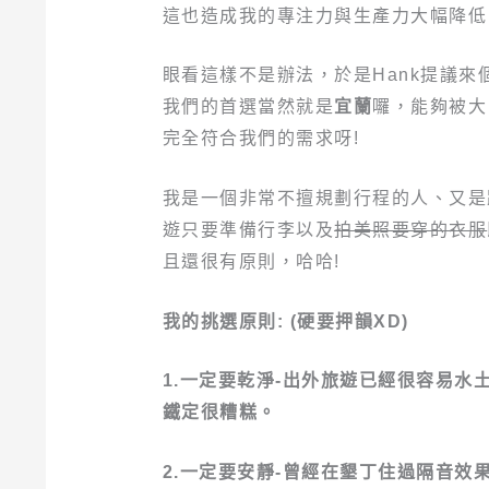
這也造成我的專注力與生產力大幅降低
眼看這樣不是辦法，於是Hank提議
我們的首選當然就是
宜蘭
囉，能夠被大
完全符合我們的需求呀!
我是一個非常不擅規劃行程的人、又是
遊只要準備行李以及
拍美照要穿的衣服
且還很有原則，哈哈!
我的挑選原則: (硬要押韻XD)
1.一定要乾淨-出外旅遊已經很容易
鐵定很糟糕。
2.一定要安靜-曾經在墾丁住過隔音