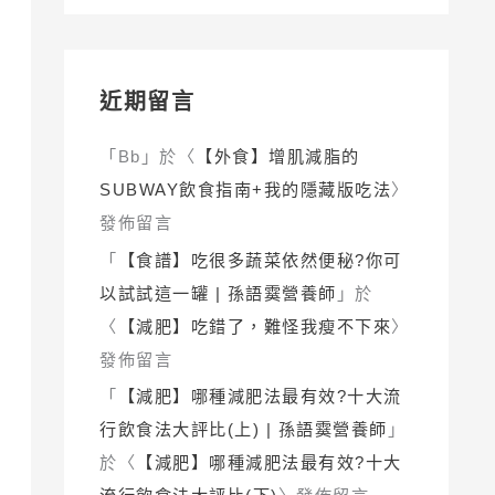
近期留言
「
Bb
」於〈
【外食】增肌減脂的
SUBWAY飲食指南+我的隱藏版吃法
〉
發佈留言
「
【食譜】吃很多蔬菜依然便秘?你可
以試試這一罐 | 孫語霙營養師
」於
〈
【減肥】吃錯了，難怪我瘦不下來
〉
發佈留言
「
【減肥】哪種減肥法最有效?十大流
行飲食法大評比(上) | 孫語霙營養師
」
於〈
【減肥】哪種減肥法最有效?十大