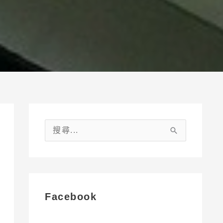
搜
尋
關
鍵
字
Facebook
: