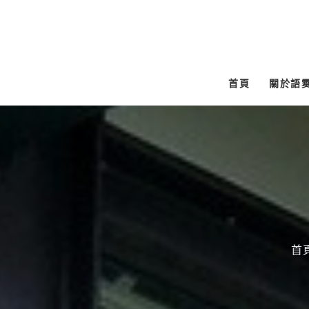
跳
至
主
要
首頁
關於語
內
容
首