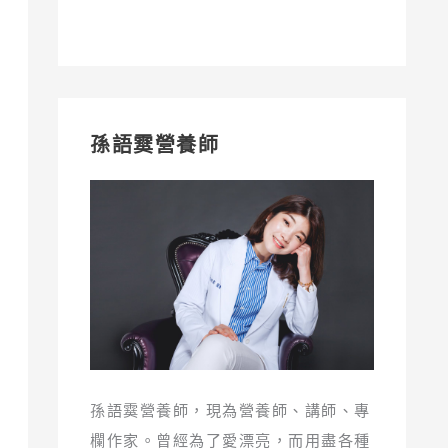
孫語霙營養師
孫語霙營養師，現為營養師、講師、專
欄作家。曾經為了愛漂亮，而用盡各種