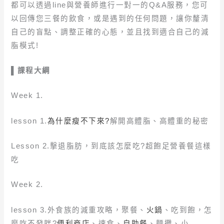
都可以透過line與營養師進行一對一的Q&A服務，您可
以回傳您三餐的飲食，或是遇到的任何問題，讓你釐清
自己的盲點、調整正確的心態，並且找到適合自己的減
脂模式!
▌課程大綱
Week 1.
lesson 1.
為什麼瘦不下來?
解開高體脂、高體重的秘密
Lesson 2.擊退脂肪，到底該怎麼吃?超飽足營養餐這樣
吃
Week 2.
lesson 3.外食族的減重攻略，聚餐、
火鍋
、吃到飽，怎
麼吃不發胖?
便利商店
、速食、
自助餐
、麵攤、小