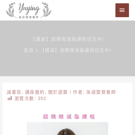
跳
主
至
要
主
要
選
內
【講座】超精緻減脂課程招生中!
單
容
首頁
»
【講座】超精緻減脂課程招生中!
減重班
,
講座邀約
,
關於語霙
/ 作者:
孫語霙營養師
瀏覽次數:
392