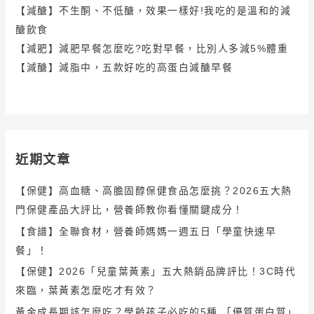
【減醣】不生酮、不低醣，效果一樣好!我吃的是溫和的減
醣飲食
【減肥】減肥早餐怎麼吃?吃對早餐，比別人多減5%體重
【減醣】減脂中，五款好吃的高蛋白減醣早餐
近期文章
【保健】高血糖、高膽固醇保健食品怎麼挑？2026五大熱
門保健產品大評比，營養師教你看懂關鍵成分！
【食譜】全聯食材，營養師媽媽一週五日「學童快速早
餐」！
【保健】2026「兒童葉黃素」五大熱銷品牌評比！3C時代
來臨，葉黃素怎麼吃才有效？
黃金成長期該怎麼吃？學齡孩子必吃的5種 「優質蛋白質」