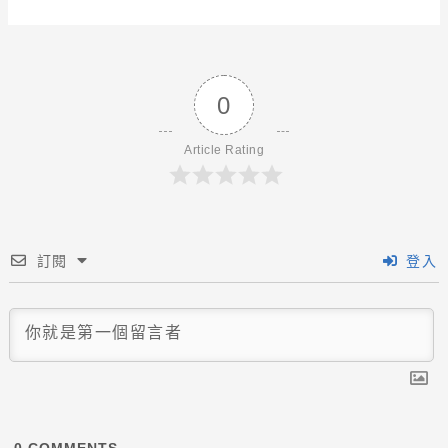
0
Article Rating
訂閱
登入
0
COMMENTS