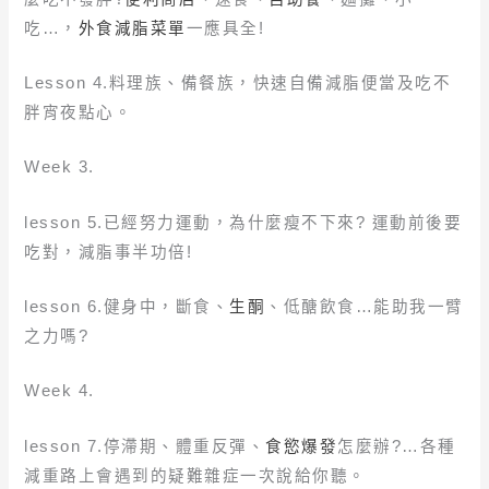
吃…，
外食減脂菜單
一應具全!
Lesson 4.料理族、備餐族，快速自備減脂便當及吃不
胖宵夜點心。
Week 3.
lesson 5.已經努力運動，為什麼瘦不下來? 運動前後要
吃對，減脂事半功倍!
lesson 6.健身中，斷食、
生酮
、低醣飲食…能助我一臂
之力嗎?
Week 4.
lesson 7.停滯期、體重反彈、
食慾爆發
怎麼辦?…各種
減重路上會遇到的疑難雜症一次說給你聽。