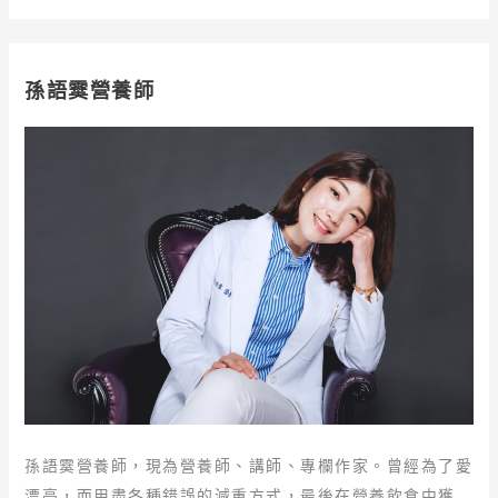
孫語霙營養師
孫語霙營養師，現為營養師、講師、專欄作家。曾經為了愛
漂亮，而用盡各種錯誤的減重方式，最後在營養飲食中獲