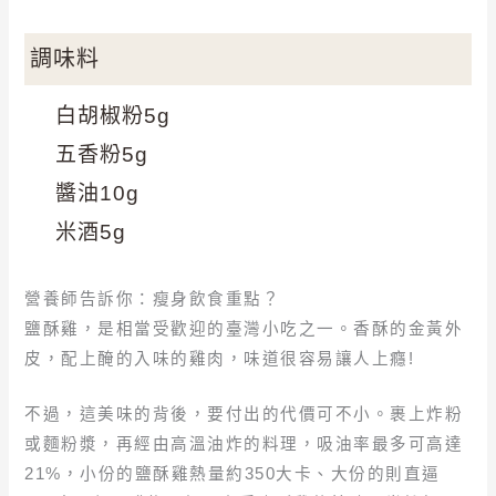
調味料
白胡椒粉5g
五香粉5g
醬油10g
米酒5g
營養師告訴你：瘦身飲食重點？
鹽酥雞，是相當受歡迎的臺灣小吃之一。香酥的金黃外
皮，配上醃的入味的雞肉，味道很容易讓人上癮!
不過，這美味的背後，要付出的代價可不小。裹上炸粉
或麵粉漿，再經由高溫油炸的料理，吸油率最多可高達
21%，小份的鹽酥雞熱量約350大卡、大份的則直逼