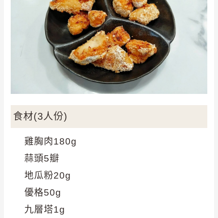
食材(3人份)
雞胸肉180g
蒜頭5瓣
地瓜粉20g
優格50g
九層塔1g