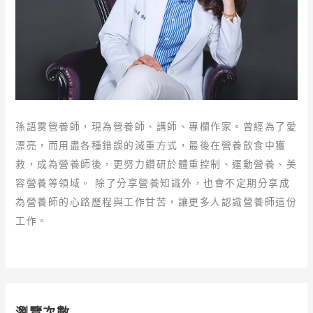
孫語霙營養師，現為營養師、講師、專欄作家。曾經為了愛
漂亮，而用盡各種錯誤的減重方式，最後在營養飲食中獲
救，成為營養師後，更努力鑽研於體重控制、運動營養、美
容營養等領域。 除了分享營養知識外，也會不定期分享成
為營養師的心路歷程與工作甘苦，讓更多人認識營養師這份
工作。
瀏覽次數