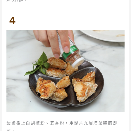
4
最後撒上白胡椒粉、五香粉，用幾片九層塔葉裝飾即
可。