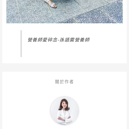
營養師愛碎念-孫語霙營養師
關於作者