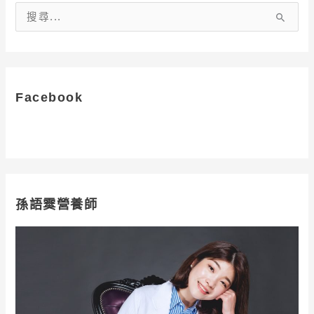
搜
尋
關
鍵
字
Facebook
:
孫語霙營養師