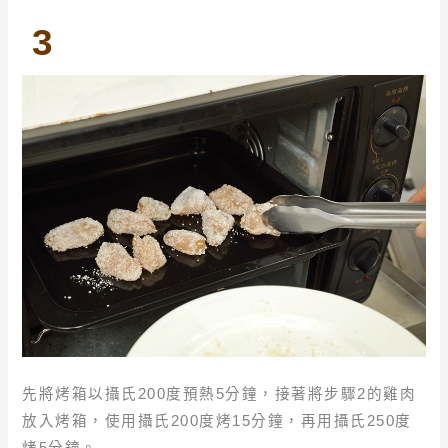
3
先將烤箱以攝氏200度預熱5分鐘，接著將步驟2的雞肉
放入烤箱，使用攝氏200度烤15分鐘，再用攝氏250度
烤5分鐘。