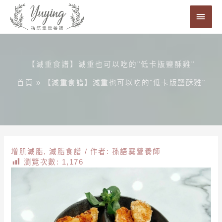
跳
主
至
要
主
要
選
內
【減重食譜】減重也可以吃的"低卡版鹽酥雞"
單
容
首頁
»
【減重食譜】減重也可以吃的"低卡版鹽酥雞"
增肌減脂
,
減脂食譜
/ 作者:
孫語霙營養師
瀏覽次數:
1,176