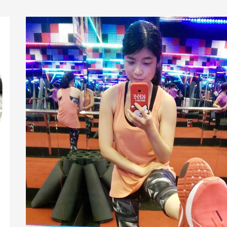
【運
動】
上
教
練
課
到
底
有
沒
有
效?