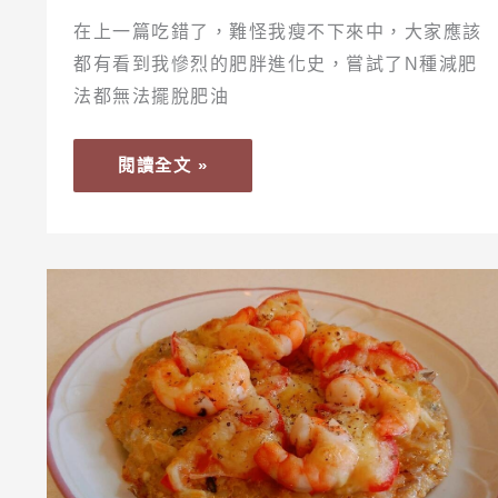
下
在上一篇吃錯了，難怪我瘦不下來中，大家應該
來
都有看到我慘烈的肥胖進化史，嘗試了N種減肥
的!
法都無法擺脫肥油
閱讀全文 »
【食
譜】
三
步
驟
做
出