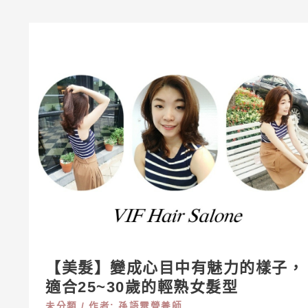
【美
髮】
變
成
心
目
中
有
魅
力
的
樣
【美髮】變成心目中有魅力的樣子，
子，
適合25~30歲的輕熟女髮型
適
未分類
/ 作者:
孫語霙營養師