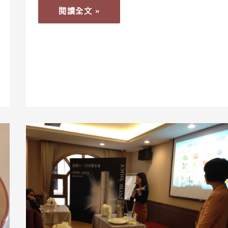
閱讀全文 »
【成
長】
營
養
師，
一
定