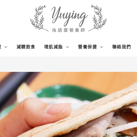
霙
減糖飲食
增肌減脂
營養保健
聯絡我們