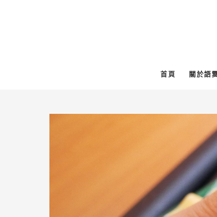
跳
至
主
要
內
首頁
關於語
容