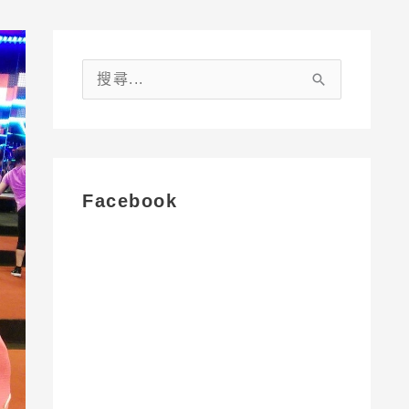
搜
尋
關
鍵
字
Facebook
: