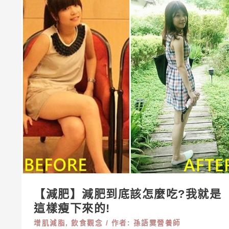
【減
肥】
減
肥
到
底
該
怎
麼
吃?
我
就
是
【減肥】減肥到底該怎麼吃?我就是
這
這樣瘦下來的!
樣
增肌減脂
,
飲食觀念
/ 作者:
孫語霙營養師
瘦