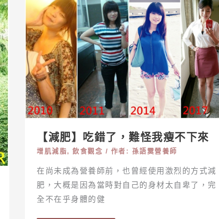
【減
肥】
吃
錯
了，
難
怪
我
瘦
【減肥】吃錯了，難怪我瘦不下來
不
下
增肌減脂
,
飲食觀念
/ 作者:
孫語霙營養師
來
在尚未成為營養師前，也曾經使用激烈的方式減
肥，大概是因為當時對自己的身材太自卑了，完
全不在乎身體的健