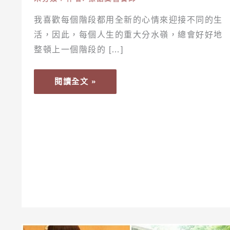
合
我喜歡每個階段都用全新的心情來迎接不同的生
25~30
活，因此，每個人生的重大分水嶺，總會好好地
歲
整頓上一個階段的 […]
的
輕
熟
閱讀全文 »
女
髮
型