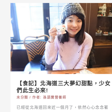
【食
記】
北
海
道
三
大
夢
幻
甜
點，
【食記】北海道三大夢幻甜點，少女
少
們此生必來!
女
未分類
/ 作者:
孫語霙營養師
們
已經從北海道回來近一個月了，依然心心念念著
此