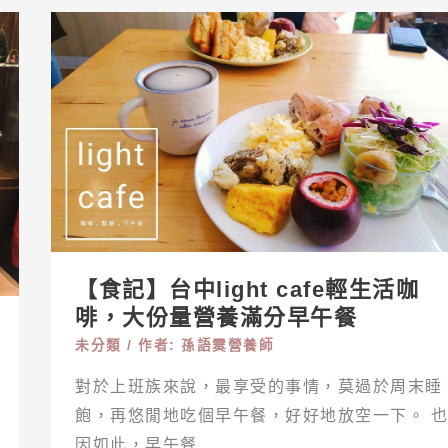
【食
記】
台
中
LIGHT
CAFE
輕
生
活
【食記】台中light cafe輕生活咖
咖
啡，大份量營養滿分早午餐
啡，
未分類
/ 作者:
孫語霙營養師
大
份
對於上班族來說，最享受的事情，莫過於周末睡
量
飽，再悠閒地吃個早午餐，好好地放空一下。 也
營
因如此，早午餐