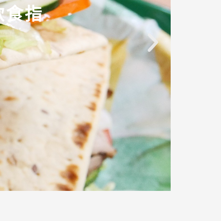
的多款
的多款
的多款
飲食指
飲食指
飲食指
增肌
健康
增肌
健康
增肌
健康
火鍋、
火鍋、
火鍋、