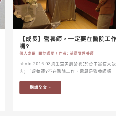
要
在
醫
院
工
【成長】營養師，一定要在醫院工
作
嗎?
嗎?
個人成長
,
關於語霙
/ 作者:
孫語霙營養師
photo 2016.03資生堂美肌營養(於台中富信大飯
店) 「營養師?不在醫院工作，還算是營養師嗎
閱讀全文 »