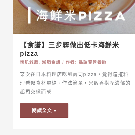
低
卡
海
鮮
米
【食譜】三步驟做出低卡海鮮米
PIZZA
pizza
增肌減脂
,
減脂食譜
/ 作者:
孫語霙營養師
某次在日本料理店吃到壽司pizza，覺得這道料
理看似食材單純、作法簡單，米飯香搭配濃郁的
起司交織而成
閱讀全文 »