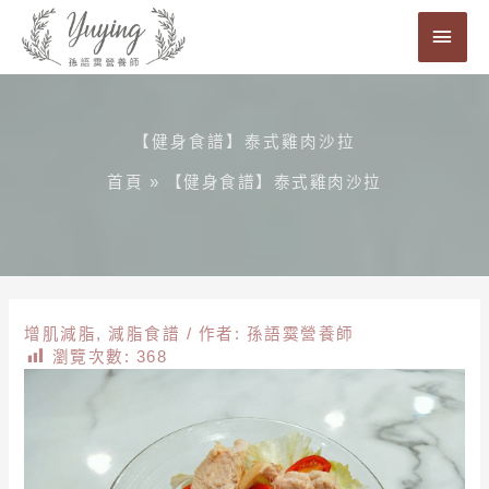
跳
主
至
要
主
要
選
內
【健身食譜】泰式雞肉沙拉
單
容
首頁
»
【健身食譜】泰式雞肉沙拉
增肌減脂
,
減脂食譜
/ 作者:
孫語霙營養師
瀏覽次數:
368