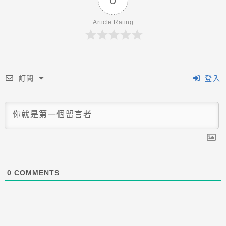
Article Rating
訂閱
登入
0
COMMENTS