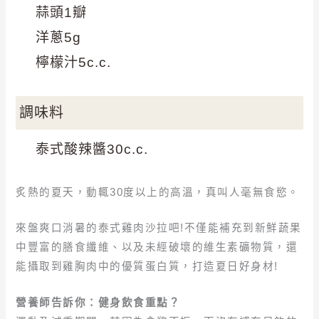
蒜頭1瓣
洋蔥5g
檸檬汁5c.c.
調味料
泰式酸辣醬30c.c.
炙熱的夏天，動輒30度以上的高溫，真叫人毫無食慾。
來盤爽口消暑的泰式雞肉沙拉吧!不僅能補充到新鮮蔬果
中豐富的膳食纖維、以及未經破壞的維生素礦物質，還
能攝取到雞胸肉中的優質蛋白質，打造夏日好身材!
營養師告訴你：健身飲食重點？