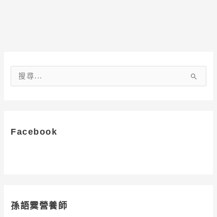
搜
尋
關
鍵
字
Facebook
:
孫語霙營養師