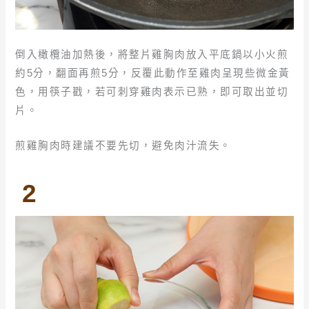
倒入橄欖油加熱後，將整片雞胸肉放入平底鍋以小火煎
約5分，翻面再煎5分，反覆此動作至雞肉呈現些微金黃
色，用筷子戳，若可刺穿雞肉表示已熟，即可取出並切
片。
煎雞胸肉時建議不要先切，避免肉汁流失。
2