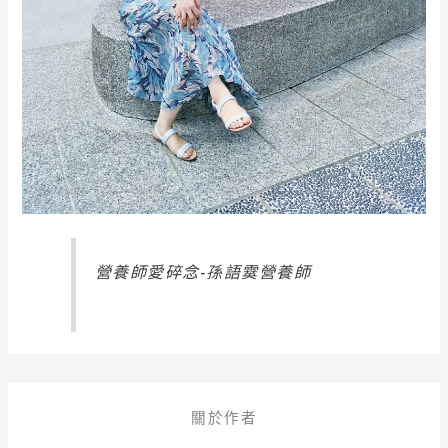
營養師愛碎念-孫語霙營養師
關於作者