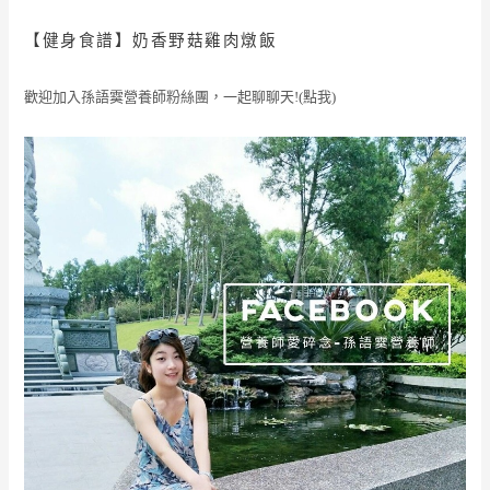
【健身食譜】
奶香野菇雞肉燉飯
歡迎加入孫語霙營養師粉絲團，一起聊聊天!(點我)