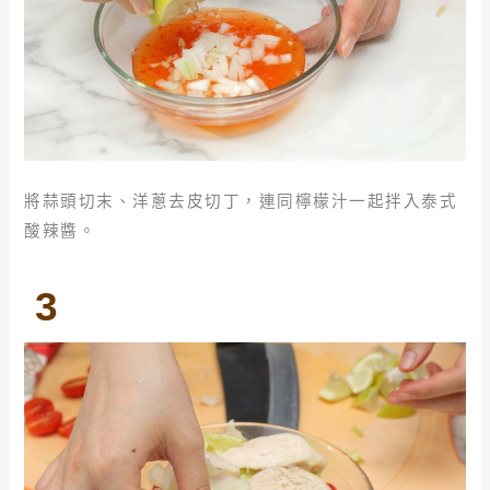
將蒜頭切末、洋蔥去皮切丁，連同檸檬汁一起拌入泰式
酸辣醬。
3